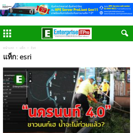
หน้าแรก
แท็ก
Esri
แท็ก: esri