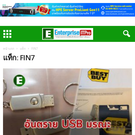
หน้าแรก
แท็ก
FIN7
แท็ก: FIN7