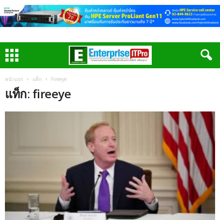
หน้าแรก
แท็ก
Fireeye
แท็ก: fireeye