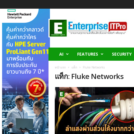
E
n
t
e
r
p
r
AI
FEATURES
SECURITY
i
s
หน้าแรก
แท็ก
Fluke Networks
e
แท็ก: Fluke Networks
I
T
P
r
o