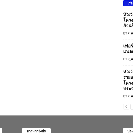
เรื่
หัวเ
โครง
อัจฉร
ETP_
เฟอร
แพลต
ETP_
หัวเ
รายง
โครง
ประจ
ETP_
ข่าวมากยิ่งขึ้น
ประ