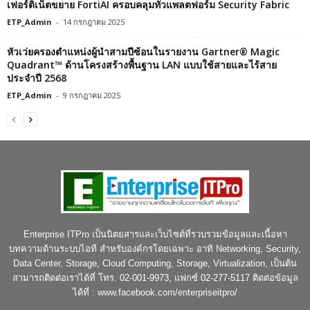
เฟอร์ติเน็ตขยาย FortiAI ครอบคลุมทั่วแพลตฟอร์ม Security Fabric
ETP_Admin
-
14 กรกฎาคม 2025
หัวเว่ยครองตำแหน่งผู้นำสามปีซ้อนในรายงาน Gartner® Magic
Quadrant™ ด้านโครงสร้างพื้นฐาน LAN แบบใช้สายและไร้สาย
ประจำปี 2568
ETP_Admin
-
9 กรกฎาคม 2025
Enterprise ITPro เป็นนิตยสารและเว็บไซต์ที่รวบรวมข้อมูลและเนื้อหา
บทความด้านระบบไอที สำหรับองค์กรโดยเฉพาะ อาทิ Networking, Security,
Data Center, Storage, Cloud Computing, Storage, Virtualization, เป็นต้น
สามารถติดต่อเราได้ที่ โทร. 02-001-9973, แฟกซ์ 02-277-5117 ติดต่อข้อมูล
ได้ที่ : www.facebook.com/enterpriseitpro/