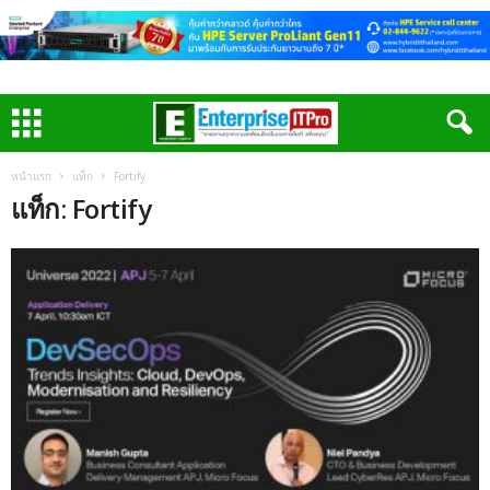
หน้าแรก
แท็ก
Fortify
แท็ก: Fortify