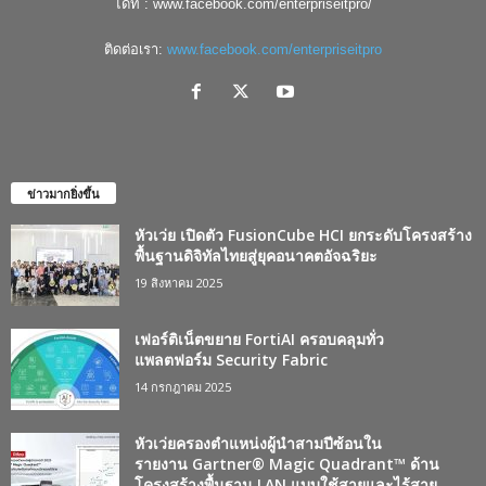
พื้นฐานดิจิทัลไทยสู่ยุคอนาคตอัจฉริยะ
19 สิงหาคม 2025
เฟอร์ติเน็ตขยาย FortiAI ครอบคลุมทั่ว
แพลตฟอร์ม Security Fabric
14 กรกฎาคม 2025
หัวเว่ยครองตำแหน่งผู้นำสามปีซ้อนใน
รายงาน Gartner® Magic Quadrant™ ด้าน
โครงสร้างพื้นฐาน LAN แบบใช้สายและไร้สาย
ประจำปี 2568
9 กรกฎาคม 2025
ประเภทยอดนิยม
3460
Vendors
2505
Security
1298
Internet of Things