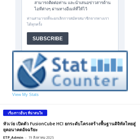
View My Stats
เรื่องราวอื่นๆ ที่น่าสนใจ
หัวเว่ย เปิดตัว FusionCube HCI ยกระดับโครงสร้างพื้นฐานดิจิทัลไทยสู่
ยุคอนาคตอัจฉริยะ
ETP_Admin
-
19 สิงหาคม 2025
เฟอร์ติเน็ตขยาย FortiAI ครอบคลุมทั่วแพลตฟอร์ม Security Fabric
ETP_Admin
-
14 กรกฎาคม 2025
หัวเว่ยครองตำแหน่งผู้นำสามปีซ้อนในรายงาน Gartner® Magic
Quadrant™ ด้านโครงสร้างพื้นฐาน LAN แบบใช้สายและไร้สาย
ประจำปี 2568
ETP_Admin
-
9 กรกฎาคม 2025