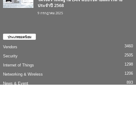
1206
Networking & Wireless
893
News & Event
869
feature
816
Vulnerability
AI
Features
Security
IoT
Ebook/WPs
Networking
Events
Privacy Policy
©