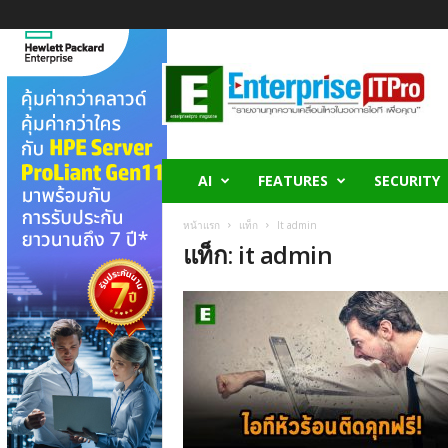
E
n
t
e
r
p
r
AI
FEATURES
SECURITY
i
s
หน้าแรก
แท็ก
It admin
e
แท็ก: it admin
I
T
P
r
o