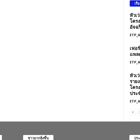
เรื่
หัวเ
โครง
อัจฉร
ETP_
เฟอร
แพลต
ETP_
หัวเ
รายง
โครง
ประจ
ETP_
ข่าวมากยิ่งขึ้น
ประ