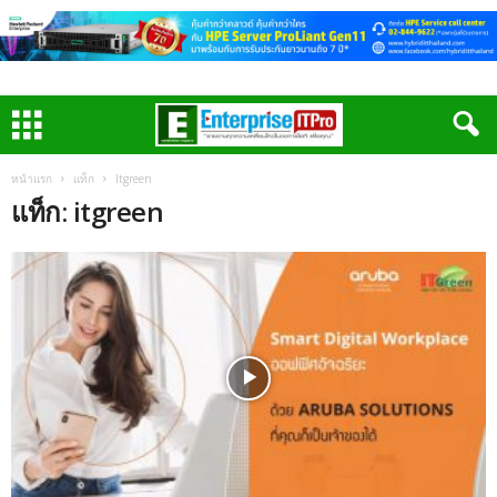
หน้าแรก
แท็ก
Itgreen
แท็ก: itgreen