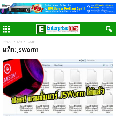
หน้าแรก
แท็ก
Jsworm
แท็ก: Jsworm