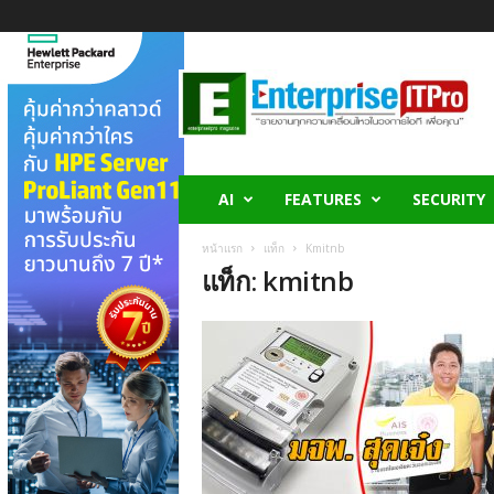
E
n
t
e
r
p
r
AI
FEATURES
SECURITY
i
s
หน้าแรก
แท็ก
Kmitnb
e
แท็ก: kmitnb
I
T
P
r
o