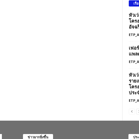
เรื่
หัวเ
โครง
อัจฉร
ETP_
เฟอร
แพลต
ETP_
หัวเ
รายง
โครง
ประจ
ETP_
ข่าวมากยิ่งขึ้น
ประ