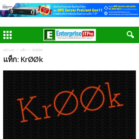
หน้าแรก
แท็ก
KrØØk
แท็ก: KrØØk