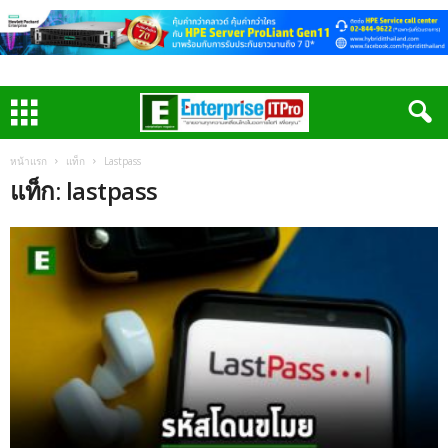
หน้าแรก
แท็ก
Lastpass
แท็ก: lastpass