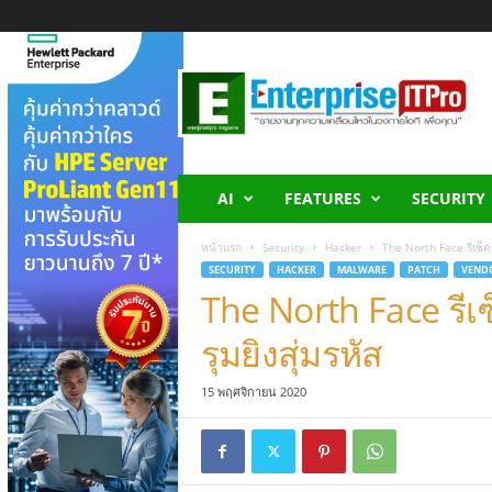
E
n
t
e
r
p
r
AI
FEATURES
SECURITY
i
s
หน้าแรก
Security
Hacker
The North Face รีเซ็ต
e
SECURITY
HACKER
MALWARE
PATCH
VEND
I
The North Face รีเ
T
P
รุมยิงสุ่มรหัส
r
o
15 พฤศจิกายน 2020