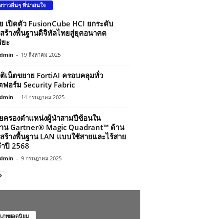
องราวอื่นๆ ที่น่าสนใจ
ว่ย เปิดตัว FusionCube HCI ยกระดับ
สร้างพื้นฐานดิจิทัลไทยสู่ยุคอนาคต
ิยะ
dmin
-
19 สิงหาคม 2025
์ติเน็ตขยาย FortiAI ครอบคลุมทั่ว
ฟอร์ม Security Fabric
dmin
-
14 กรกฎาคม 2025
ว่ยครองตำแหน่งผู้นำสามปีซ้อนใน
าน Gartner® Magic Quadrant™ ด้าน
สร้างพื้นฐาน LAN แบบใช้สายและไร้สาย
ำปี 2568
dmin
-
9 กรกฎาคม 2025
เภทยอดนิยม