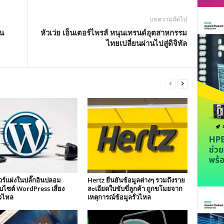
บทความถัดไป
ใน
หัวเว่ย เอ็นเตอร์ไพรส์ หนุนเทรนด์อุตสาหกรรม
ไทยเปลี่ยนผ่านไปสู่ดิจิทัล
ร์แฝงในปลั๊กอินปลอม
Hertz ยืนยันข้อมูลต่างๆ รวมถึงราย
็บไซต์ WordPress เสี่ยง
ละเอียดใบขับขี่ลูกค้า ถูกขโมยจาก
่วไหล
เหตุการณ์ข้อมูลรั่วไหล