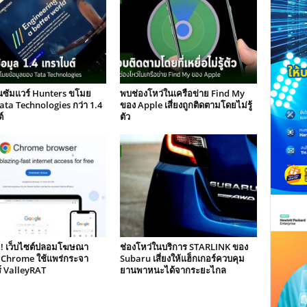
นซัมแวร์ Hunters ขโมย
พบช่องโหว่ในเครือข่าย Find My
Tata Technologies กว่า 1.4
ของ Apple เสี่ยงถูกติดตามโดยไม่รู้
์
ตัว
ย! เว็บไซต์ปลอมโฆษณา
ช่องโหว่ในบริการ STARLINK ของ
 Chrome ใช้แพร่กระจา
Subaru เสี่ยงให้แฮ็กเกอร์ควบคุม
์ ValleyRAT
ยานพาหนะได้จากระยะไกล