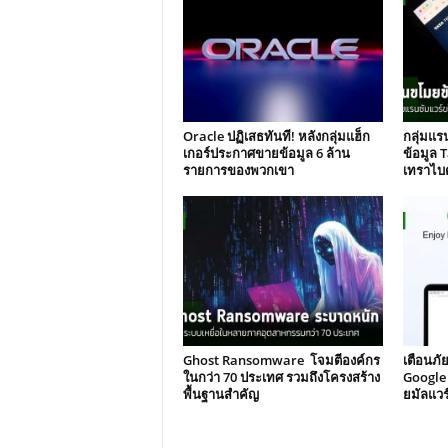
Oracle ปฏิเสธทันที! หลังกลุ่มแฮ็ก
กลุ่มแร
เกอร์ประกาศขายข้อมูล 6 ล้าน
ข้อมูล 
รายการของพวกเขา
เทราไบต
Ghost Ransomware โจมตีองค์กร
เตือนภั
ในกว่า 70 ประเทศ รวมถึงโครงสร้าง
Google
พื้นฐานสำคัญ
ยมัลแวร