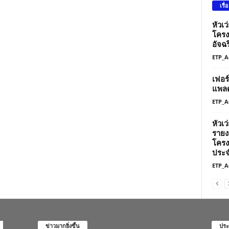
เรื่
หัวเ
โครง
อัจฉร
ETP_A
เฟอร
แพลต
ETP_A
หัวเ
รายง
โครง
ประจ
ETP_A
ข่าวมากยิ่งขึ้น
ประ