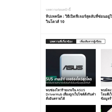
บทความก่อนหน้านี้
ทิปเทคนิค : วิธีเปิดฟีเจอร์สุดลับที่ซ่อนอยู่
วินโดวส์ 10
บทความที่เกี่ยวข้อง
เพิ่มเติมจากผู้เขียน
พบช่องโหว่ร้ายแรงใน ASUS
พบมัลแว
DriverHub เสี่ยงถูกเว็บไซต์สั่งรันคำ
โจมตีเว
สั่งอันตรายได้
ข้อมูลรั