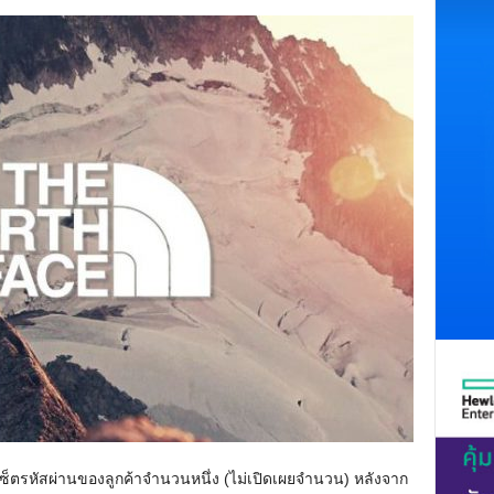
เซ็ตรหัสผ่านของลูกค้าจำนวนหนึ่ง (ไม่เปิดเผยจำนวน) หลังจาก