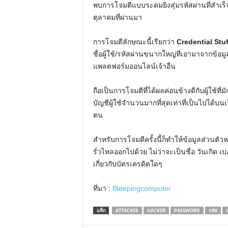
พบการโจมตีแบบระดมยิงสุ่มรหัสผ่านที่สำเร็จ
ตุลาคมที่ผ่านมา
การโจมตีลักษณะนี้เรียกว่า
Credential Stu
ชื่อผู้ใช้/รหัสผ่านขนากใหญ่ที่เอามาจากข้อม
แพลตฟอร์มออนไลน์เจ้าอื่น
ถือเป็นการโจมตีที่ได้ผลค่อนข้างดีกับผู้ใช้ท
บัญชีผู้ใช้จำนวนมากที่สุดเท่าที่เป็นไปได้
ตน
สำหรับการโจมตีครั้งนี้ก็ทำให้ข้อมูลส่วนตัว
รั่วไหลออกไปด้วย ไม่ว่าจะเป็นชื่อ วันเกิด เบอร์โ
เกี่ยวกับบัตรเครดิตใดๆ
ที่มา :
Bleepingcomputer
แท็ก
ATTACKER
HACKER
PASSWORD
รหัส
แ