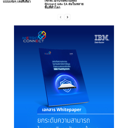
เซิร์ฟเวอร์บริษัทเกมส์ดัง
แบบแจ่มๆ เลยทีเดียว
Blizzard และ EA ล่มในหลาย
พื้นที่ทั่วโลก