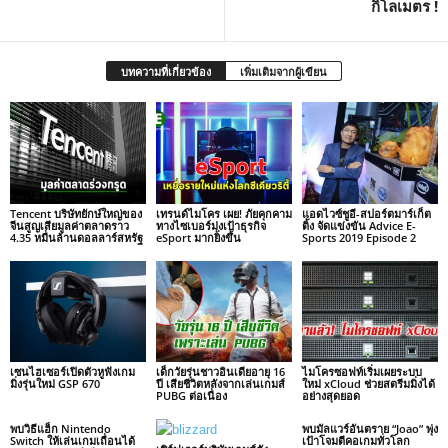
กิโลเมตร !
บทความที่เกี่ยวข้อง
เพิ่มเติมจากผู้เขียน
Tencent บริษัทยักษ์ใหญ่ของ
เทรนด์ไมโคร เผย! ภัยคุกคาม
แอดไวซ์ชูอี-สปอร์ตมาร์เก็ต
จีนสูญเสียมูลค่าตลาดราว
ทางไซเบอร์มุ่งเป้าธุรกิจ
ติ้ง จัดแข่งขัน Advice E-
4.35 หมื่นล้านดอลลาร์สหรัฐ
eSport มากยิ่งขึ้น
Sports 2019 Episode 2
เซนไฮเซอร์เปิดตัวหูฟังเกม
เด็กวัยรุ่นชาวอินเดียอายุ 16
ไมโครซอฟท์เริ่มเผยระบบ
มิ่งรุ่นใหม่ GSP 670
ปี เสียชีวิตหลังจากเล่นเกมส์
ใหม่ xCloud ช่วยสตรีมมิ่งได้
PUBG ต่อเนื่อง
อย่างสุดยอด
พบวิธีแฮ็ก Nintendo
พบมัลแวร์อันตราย “Joao” พุ่ง
Switch ให้เล่นเกมเถื่อนได้
เป้าโจมตีคอเกมทั่วโลก