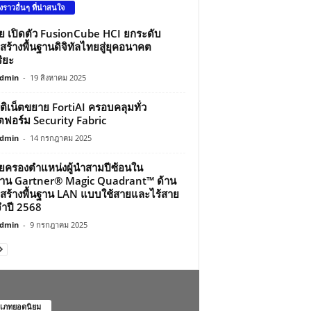
องราวอื่นๆ ที่น่าสนใจ
ว่ย เปิดตัว FusionCube HCI ยกระดับ
สร้างพื้นฐานดิจิทัลไทยสู่ยุคอนาคต
ิยะ
dmin
-
19 สิงหาคม 2025
์ติเน็ตขยาย FortiAI ครอบคลุมทั่ว
ฟอร์ม Security Fabric
dmin
-
14 กรกฎาคม 2025
ว่ยครองตำแหน่งผู้นำสามปีซ้อนใน
าน Gartner® Magic Quadrant™ ด้าน
สร้างพื้นฐาน LAN แบบใช้สายและไร้สาย
ำปี 2568
dmin
-
9 กรกฎาคม 2025
เภทยอดนิยม