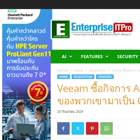
E
n
t
e
r
p
r
AI
FEATURES
SECURITY
i
s
หน้าแรก
Home
Acquisition
Veeam ซื้อกิจการ A
e
HOME
ACQUISITION
VENDORS
I
Veeam ซื้อกิจการ Al
T
P
ของพวกเขามาเป็น 
r
o
20 กันยายน 2024