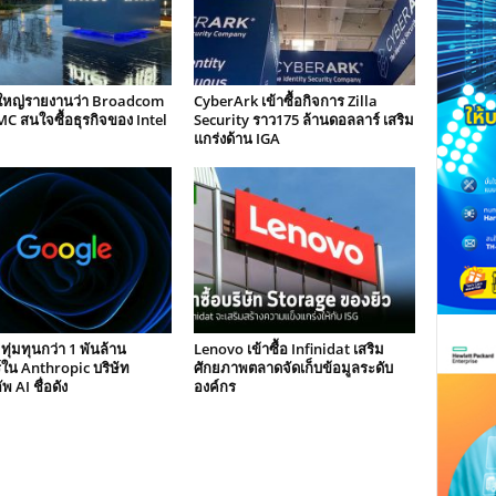
ษ์ใหญ่รายงานว่า Broadcom
CyberArk เข้าซื้อกิจการ Zilla
C สนใจซื้อธุรกิจของ Intel
Security ราว175 ล้านดอลลาร์ เสริม
แกร่งด้าน IGA
ุ่มทุนกว่า 1 พันล้าน
Lenovo เข้าซื้อ Infinidat เสริม
ใน Anthropic บริษัท
ศักยภาพตลาดจัดเก็บข้อมูลระดับ
พ AI ชื่อดัง
องค์กร