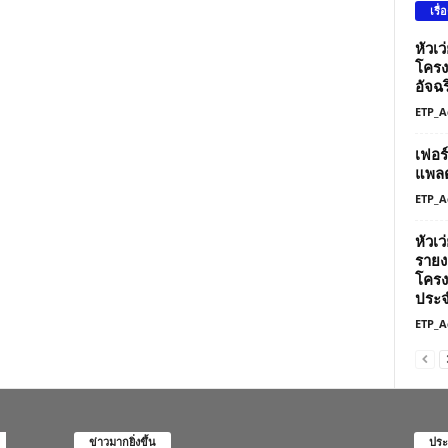
เรื่
หัวเ
โครง
อัจฉร
ETP_A
เฟอร
แพลต
ETP_A
หัวเ
รายง
โครง
ประจ
ETP_A
ข่าวมากยิ่งขึ้น
ประ