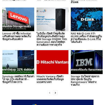
อัปเดต
Lenovo เข้าซื้อ Infinidat
ไอบีเอ็ม เปิดตัวโซลูชั่นจัด
NAS ของ D-Link กว่า
เสริมศักยภาพตลาดจัดเก็บ
เก็บข้อมูลประสิทธิภาพสูง
60,000 เครื่อง กำลังตกอยู่ใน
ข้อมูลระดับองค์กร
IBM Storage DS8000 10th
ความเสี่ยงและ D-Link ก็ไม่
Generation ตอบโจทย์ทุก
ได้แก้แล้ว
ความต้องการทางธุรกิจ
Synology เผยมัลแวร์เรียกค่า
Hitachi Vantara เปิดตัว
Storage รุ่นใหม่ล่าสุดจาก
ไถ่ พุ่ง 22% ต่อสัปดาห์ –
แพลตฟอร์มจัดเก็บข้อมูล
IBM สุดเจ๋ง ป้องกัน
ข้อมูลรั่วไหล 81%
แบบครบวงจร
Ransomware ได้อย่าง
รวดเร็ว!