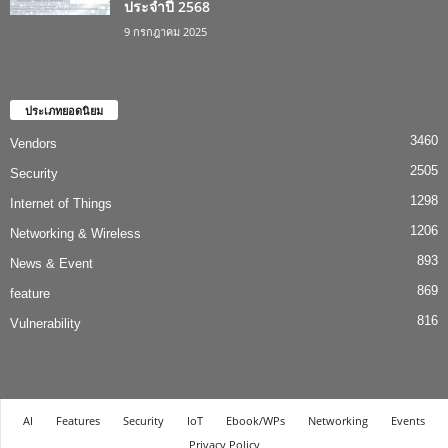
ประจำปี 2568
9 กรกฎาคม 2025
ประเภทยอดนิยม
3460
Vendors
2505
Security
1298
Internet of Things
1206
Networking & Wireless
893
News & Event
869
feature
816
Vulnerability
AI
Features
Security
IoT
Ebook/WPs
Networking
Events
Privacy Policy