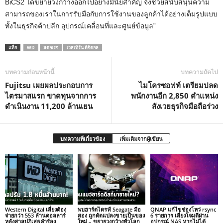
BiCS2 ได้ขยายวงกว้างออกไปอย่างมีนัยสำคัญ จึงช่วยสนับสนุนความ
สามารถของเราในการรับมือกับการใช้งานของลูกค้าได้อย่างเต็มรูปแบบ
ทั้งในธุรกิจค้าปลีก อุปกรณ์เคลื่อนที่และศูนย์ข้อมูล”
แท็ก
WD
สตอเรจ
เวสเทิร์น ดิจิตอล
บทความก่อนหน้านี้
บทความถัดไป
Fujitsu เผยผลประกอบการ
ไมโครซอฟท์ เตรียมปลด
ไตรมาสแรก ขาดทุนจากการ
พนักงานอีก 2,850 ตำแหน่ง
ดำเนินงาน 11,200 ล้านเยน
สังเวยธุรกิจมือถือร่วง
บทความที่เกี่ยวข้อง
เพิ่มเติมจากผู้เขียน
Western Digital เสี่ยงต้อง
พบฮาร์ดไดรฟ์ Seagate มือ
QNAP แก้ไขช่องโหว่ rsync
จ่ายกว่า 553 ล้านดอลลาร์
สอง ถูกดัดแปลงขายเป็นของ
6 รายการ เสี่ยงโจมตีผ่าน
หลังศาลปฏิเสธคำร้อง
ใหม่ – ขยายวงกว้างทั่วโลก
อุปกรณ์ NAS หากไม่ได้