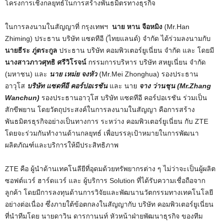
โครงการเชิงกลยุทธ์ในการสร้างพันธมิตรทางธุรกิจ
ในการลงนามในสัญญาที่ กรุงเทพฯ
นาย หาน จือหมิง
(Mr.Han
Zhiming) ประธาน บริษัท แซดทีอี (ไทยแลนด์) จำกัด ได้ร่วมลงนามกับ
นายธีระ ภู่ตระกูล
ประธาน บริษัท คอมพิวเตอร์ยูเนี่ยน จำกัด และ โดยมี
นางสาวภาวศุทธิ ศรีวิโรจน์
กรรมการบริหาร บริษัท สหยูเนี่ยน จำกัด
(มหาชน) และ
นาย เหม่ย จงหัว
(Mr.Mei Zhonghua) รองประธาน
อาวุโส
บริษัท แซดทีอี คอร์ปอเรชัน
และ นาย
จาง ว่านชุน
(Mr.Zhang
Wanchun)
รองประธานอาวุโส บริษัท แซดทีอี คอร์ปอเรชัน ร่วมเป็น
สักขีพยาน โดยวัตถุประสงค์ในการลงนามในสัญญา คือการสร้าง
พันธมิตรธุรกิจอย่างเป็นทางการ ระหว่าง คอมพิวเตอร์ยูเนี่ยน กับ ZTE
โดยจะร่วมกันทำงานด้านกลยุทธ์ เพื่อบรรลุเป้าหมายในการพัฒนา
ผลิตภัณฑ์และบริการให้มีประสิทธิภาพ
ZTE คือ ผู้นำด้านเทคโนลียีที่อุดมด้วยทรัพยากรต่าง ๆ ไม่ว่าจะเป็นผู้ผลิต
ซอฟต์แวร์ ฮาร์ดแวร์ และ ผู้บริการ Solution ที่ได้รับความเชื่อถือจาก
ลูกค้า โดยมีการลงทุนด้านการวิจัยและพัฒนานวัตกรรมทางเทคโนโลยี
อย่างต่อเนื่อง ซึ่งภายใต้ข้อตกลงในสัญญากับ บริษัท คอมพิวเตอร์ยูเนี่ยน
ที่นำทีมโดย นายดาวิน ดารกานนท์ หัวหน้าฝ่ายพัฒนาธุรกิจ ของทีม