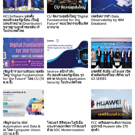
HCLSoftware แต่งตั้ง
CU จัดงานสุดยิ่งใหญ่ “Digital
เทคนิคการทำ Data
คอมพิวเตอร์ยูเนี่ยน เป็นผู้
Fundamental for the
Observability by IBM
แทนจำหน่าย (Distributor)
Future” พบนวัตกรรมชั้นเลิศ
Databand
ขยายฐานลูกค้าซอฟต์แวร์
มากมาย
ในประเทศไทย
เชิญเข้าร่วมงานสัมมนาสุดยิ่ง
SecIron ผนึกกำลัง
แซดทีอี จับมือ เอไอเอส เปิด
ใหญ่ “Digital Fundamental
กับ คอมพิวเตอร์ยูเนี่ยน รุก
ตัวผลิตภัณฑ์ใหม่ เซิร์ฟเวอร์
for the Future” โดย CU (10
ตลาด Mobile Application
G5 SERIES
ต.ค.นี้)
Security ในประเทศไทย
เชิญร่วมงาน IBM
ไซเบอร์ อีลีทและไอบีเอ็ม
FCC เตรียมยกระดับการแบน
Automation and Data &
แนะทางออกจัดการไซเบอร์
อุปกรณ์ Huawei และ ZTE
AI โดย Computer Union
ด้วย SOC Modernization
ทุกตัว
(25 เม.ย.นี้)