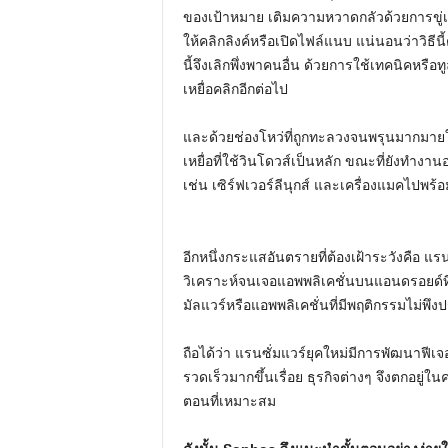
ของเป้าหมาย เติมความหวาดกลัวด้วยการขู่เล
ให้คลิกลิงค์หรือเปิดไฟล์แนบ แน่นอนว่าวิธีนี
นี้จึงเลิกพึ่งพาคนอื่น ด้วยการใช้เทคนิคหร
เหยื่อคลิกอีกต่อไป
และด้วยช่องโหว่ที่ถูกทะลวงจนพรุนมากมายใ
เหยื่อที่ใช้วินโดวส์เป็นหลัก ขณะที่ยังทำง
เช่น เซิร์ฟเวอร์ลีนุกส์ และเครื่องแมคไปพร้อ
อีกหนึ่งกระแสอันตรายที่ต้องเฝ้าระวังคือ แร
วิเคราะห์จนเจอแอพพลิเคชั่นบนแอนดรอยด์ที
มัลแวร์หรือแอพพลิเคชั่นที่มีพฤติกรรมไม่
ถือได้ว่า แรนซั่มแวร์ยุคใหม่มีการพัฒนาฟี
รวดเร็วมากขึ้นเรื่อย ธุรกิจต่างๆ จึงตกอยู่ใน
ตอนที่เหมาะสม