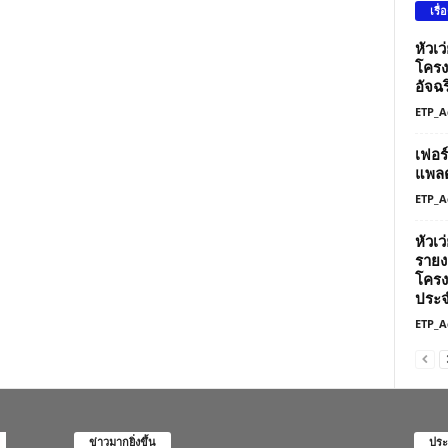
เรื่
หัวเ
โครง
อัจฉร
ETP_A
เฟอร
แพลต
ETP_A
หัวเ
รายง
โครง
ประจ
ETP_A
ข่าวมากยิ่งขึ้น
ประ