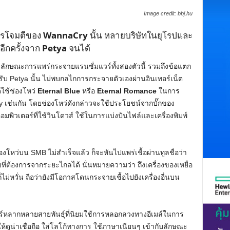
Image credit: bbj.hu
การโจมตีของ
WannaCry
นั้น หลายบริษัทในยุโรปและ
่อีกครั้งจาก
Petya
จนได้
องลักษณะการแพร่กระจายแรนซั่มแวร์ทั้งสองตัวนี้ รวมถึงข้อแตก
หรับ Petya นั้น ไม่พบกลไกการกระจายตัวเองผ่านอินเทอร์เน็ต
้ใช้ช่องโหว่
Eternal Blue
หรือ
Eternal Romance
ในการ
เช่นกัน โดยช่องโหว่ดังกล่าวจะใช้ประโยชน์จากบั๊กของ
คอมพิวเตอร์ที่ใช้วินโดวส์ ใช้ในการแบ่งปันไฟล์และเครื่องพิมพ์
องโหว่บน SMB ไม่สำเร็จแล้ว ก็จะหันไปแพร่เชื้อผ่านทูลชื่อว่า
ี่ต้องการจากระยะไกลได้ นั่นหมายความว่า ถึงเครื่องของเหยื่อ
ม่หวั่น ถือว่ายังมีโอกาสโดนกระจายเชื้อไปยังเครื่องอื่นบน
ลแวร์หลากหลายสายพันธุ์ที่นิยมใช้การหลอกลวงทางอีเมล์ในการ
ให้ดูน่าเชื่อถือ ใส่โลโก้ทางการ ใช้ภาษาเนียนๆ เข้ากับลักษณะ