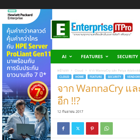
E
n
t
e
r
p
r
AI
FEATURES
SECURITY
i
s
หน้าแรก
Cloud
จาก WannaCry และ Petya คุณจะเจออ
e
CLOUD
HOME
FEATURE
SECURITY
VENDOR
I
จาก WannaCry และ
T
P
อีก !!?
r
o
12 กันยายน 2017