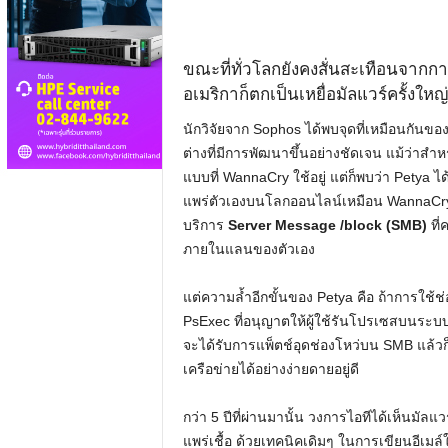
ขณะที่ทั่วโลกยังคงสั่นสะเทือนจาก
อเมริกาก็ตกเป็นเหยื่อมัลแวร์ครั้งใหญ
นักวิจัยจาก Sophos ได้พบจุดที่เหมือนกันข
ต่างที่มีการพัฒนาขึ้นอย่างชัดเจน แม้ว่าสำ
แบบที่ WannaCry ใช้อยู่ แต่ก็พบว่า Petya ได
แพร่ตัวเองบนโลกออนไลน์เหมือน WannaCry 
บริการ
Server Message /block (SMB)
ที่
ภายในแลนของตัวเอง
แต่ความล้ำอีกขั้นของ Petya คือ ถ้าการใช้ช่
PsExec ที่อนุญาตให้ผู้ใช้รันโปรเซสบนระบบท
จะได้รับการแพ็ตช์อุดช่องโหว่บน SMB แล้วก็ไ
เครือข่ายได้อย่างง่ายดายอยู่ดี
กว่า 5 ปีที่ผ่านมานั้น วงการไอทีได้เห็นมั
แพร่เชื้อ ด้วยเทคนิคเดิมๆ ในการเขียนอีเมล์