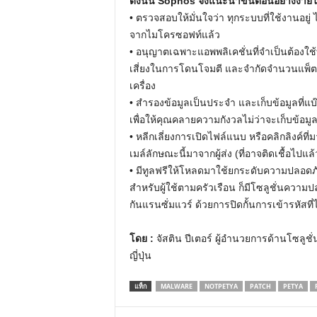
ดังนั้น Sophos จึงแนะนำขั้นตอนอย่างง่ายใน
• ตรวจสอบให้มั่นใจว่า ทุกระบบที่ใช้งานอยู่
จากไมโครซอฟท์แล้ว
• อนุญาตเฉพาะแอพพลิเคชั่นที่จำเป็นต้องใช้
เสี่ยงในการโดนโจมตี และจำกัดจำนวนแพ็ตช์ที
เครื่อง
• สำรองข้อมูลเป็นประจำ และเก็บข้อมูลที่แบ
เพื่อให้คุณคลายความกังวลไม่ว่าจะเก็บข้อมูลน
• หลีกเลี่ยงการเปิดไฟล์แนบ หรือคลิกลิงค์ที่
เมล์ลักษณะนี้มาจากผู้ส่ง (ที่อาจติดเชื้อไปแล
• มีทูลฟรีให้โหลดมาใช้ยกระดับความปลอดภั
สำหรับผู้ใช้ตามครัวเรือน ก็มีโซลูชั่นควา
กันแรนซั่มแวร์ ด้วยการปิดกั้นการเข้ารหัสที
โดย :
จัสติน ปีเตอร์ ผู้อำนวยการด้านโซลู
ญี่ปุ่น
แท็ก
MALWARE
NOTPETYA
PATCH
PETYA