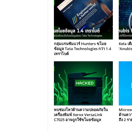
กลุ่มแรนซัมแวร์ Hunters ขโมย
Kela เต
ข้อมูล Tata Technologies กว่า 1.4
‘Anubis
เทราไบต์
พบช่องโหว่ด้านความปลอดภัยใน
Microso
เครื่องพิมพ์ Xerox VersaLink
ด้านคว
C7025 อาจถูกใช้ขโมยข้อมูล
ถึง 2 รา