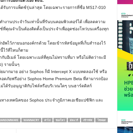
การป้องกันตัวเอง ดังนี้:
 ได้รับการแพ็ตช์รุ่นล่าสุด โดยเฉพาะรายการที่ชื่อ MS17-010
ทำงานประจำวันเท่านั้นที่รันบนคอมพิวเตอร์ได้ เพื่อลดความ
่คุณจำเป็นต้องติดตั้งเป็นประจำเพื่ออุดช่องโหว่บนเครื่องทุก
๊กอัพไว้ภายนอกองค์กรด้วย โดยเข้ารหัสข้อมูลที่เก็บสำรองไว้
ี้ไว้ที่ไหนก็ตาม
มากับอีเมล์ โดยเฉพาะเมล์ที่คุณไม่ทราบที่มา หรือไม่คิดว่าจะมี
้ว) รายนั้นๆ
ยมากมาย อย่าง Sophos ก็มี Intercept X แบบทดลองใช้ หรือ
มปลอดภัยฟรีอย่าง Sophos Home Premium Beta ที่สามารถป้อง
่ไม่ได้รับอนุญาติกับไฟล์หรือบริเวณใดๆ บนฮาร์ดดิสก์
ชั่นทางเทคนิคของ Sophos ประจำภูมิภาคเอเชียแปซิฟิก และ
RANSOMWARE
WANNACRY
ค่าไถ่
ช่องโหว่
มัลแวร์
เข้ารหัส
โซฟอส