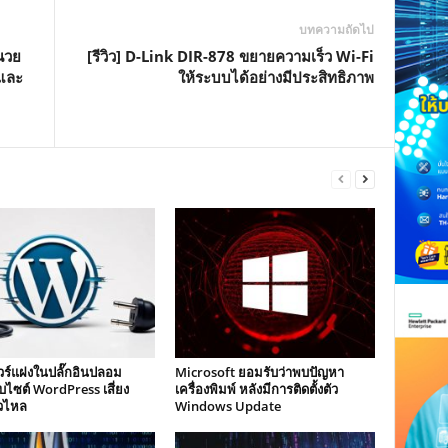
บทความถัดไป
ำนวย
[รีวิว] D-Link DIR-878 ขยายความเร็ว Wi-Fi
กและ
ให้ระบบได้อย่างมีประสิทธิภาพ
ร์แฝงในปลั๊กอินปลอม
Microsoft ยอมรับว่าพบปัญหา
็บไซต์ WordPress เสี่ยง
เครื่องพิมพ์ หลังมีการติดตั้งตัว
่วไหล
Windows Update