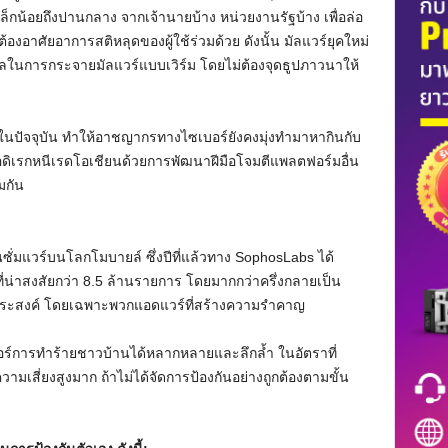
็กน้อยถึงปานกลาง จากเจ้านายบ้าง หน่วยงานรัฐบ้าง เพื่อล่อ
้ต้องอาศัยอาการสติหลุดของผู้ใช้ร่วมด้วย ดังนั้น มัลแวร์ยุคใหม่
ือทูลในการกระจายมัลแวร์แบบเวิร์ม โดยไม่ต้องจุดธูปภาวนาให้
นปัจจุบัน ทำให้อาชญากรทางไซเบอร์ยังคงมุ่งทำมาหากินกับ
านอดิเรกหนีเรดโอเชียนด้วยการพัฒนาฝีมือโจมตีแพลตฟอร์มอื่น
มกัน
นซั่มแวร์บนโลกโมบายล์ ซึ่งปีที่แล้วทาง SophosLabs ได้
่น่าสงสัยกว่า 8.5 ล้านรายการ โดยมากกว่าครึ่งกลายเป็น
พึงประสงค์ โดยเฉพาะพวกแอดแวร์ที่สร้างความรำคาญ
เจอร์การทำร้ายชาวบ้านได้หลากหลายและลึกล้ำ ในอัตราที่
ความเสี่ยงสูงมาก ถ้าไม่ได้จัดการป้องกันอย่างถูกต้องตามขั้น