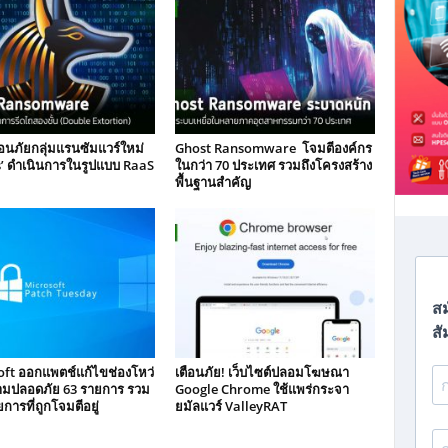
ือนภัยกลุ่มแรนซัมแวร์ใหม่
Ghost Ransomware โจมตีองค์กร
’ ดำเนินการในรูปแบบ RaaS
ในกว่า 70 ประเทศ รวมถึงโครงสร้าง
พื้นฐานสำคัญ
ft ออกแพตช์แก้ไขช่องโหว่
เตือนภัย! เว็บไซต์ปลอมโฆษณา
ามปลอดภัย 63 รายการ รวม
Google Chrome ใช้แพร่กระจา
ยการที่ถูกโจมตีอยู่
ยมัลแวร์ ValleyRAT