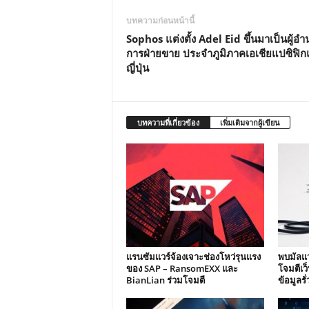
บทความก่อนหน้านี้
Sophos แต่งตั้ง Adel Eid ขึ้นมาเป็นผู้อ
การฝ่ายขาย ประจำภูมิภาคเอเชียแปซิฟิ
ญี่ปุ่น
บทความที่เกี่ยวข้อง
เพิ่มเติมจากผู้เขียน
แรนซัมแวร์จ้องเจาะช่องโหว่รุนแรง
พบมัลแว
ของ SAP – RansomEXX และ
โจมตีเว
BianLian ร่วมโจมตี
ข้อมูลรั