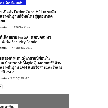
องราวอื่นๆ ที่น่าสนใจ
ว่ย เปิดตัว FusionCube HCI ยกระดับ
สร้างพื้นฐานดิจิทัลไทยสู่ยุคอนาคต
ิยะ
dmin
-
19 สิงหาคม 2025
์ติเน็ตขยาย FortiAI ครอบคลุมทั่ว
ฟอร์ม Security Fabric
dmin
-
14 กรกฎาคม 2025
ว่ยครองตำแหน่งผู้นำสามปีซ้อนใน
าน Gartner® Magic Quadrant™ ด้าน
สร้างพื้นฐาน LAN แบบใช้สายและไร้สาย
ำปี 2568
dmin
-
9 กรกฎาคม 2025
เภทยอดนิยม