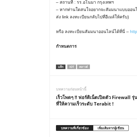
– สถานที่ : รร.อโนมา กรุงเทพฯ
– หากท่านใดสนใจอยากจะสัมมนาแบบออนไลน
ส่ง link ลงทะเบียนกลับไปที่อีเมล์ให้ครับ)
หรือ ลงทะเบียนสัมมนาออนไลน์ได้ที่นี่ –
htt
กำหนดการ
แท็ก
IOT
คลาวด์
บทความก่อนหน้านี้
เร็วโพดๆ !! ฟอร์ติเน็ตเปิดตัว Firewall รุ่
ที่ให้ความเร็วระดับ Terabit !
บทความที่เกี่ยวข้อง
เพิ่มเติมจากผู้เขียน