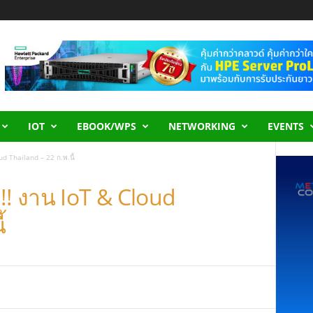
IOT
EBOOK/WPS
NETWORKING
EVENTS
d Thailand – 22 ก.พ.นี้
!! งาน IoT & Cloud
้