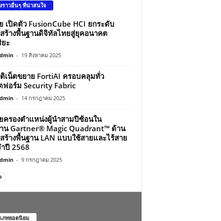
องราวอื่นๆ ที่น่าสนใจ
ว่ย เปิดตัว FusionCube HCI ยกระดับ
สร้างพื้นฐานดิจิทัลไทยสู่ยุคอนาคต
ิยะ
dmin
-
19 สิงหาคม 2025
์ติเน็ตขยาย FortiAI ครอบคลุมทั่ว
ฟอร์ม Security Fabric
dmin
-
14 กรกฎาคม 2025
ว่ยครองตำแหน่งผู้นำสามปีซ้อนใน
าน Gartner® Magic Quadrant™ ด้าน
สร้างพื้นฐาน LAN แบบใช้สายและไร้สาย
ำปี 2568
dmin
-
9 กรกฎาคม 2025
เภทยอดนิยม