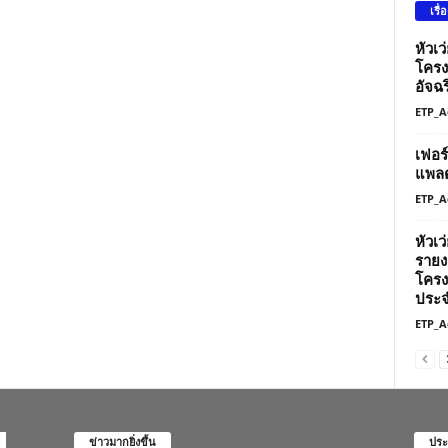
เรื่
หัวเ
โครง
อัจฉร
ETP_A
เฟอร
แพลต
ETP_A
หัวเ
รายง
โครง
ประจ
ETP_A
ข่าวมากยิ่งขึ้น
ประ