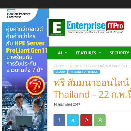
E
n
t
e
r
p
r
AI
FEATURES
SECURITY
i
s
หน้าแรก
Cloud
ฟรี สัมมนาออนไลน์ !! งาน IoT & Clou
e
CLOUD
INTERNET OF THINGS
I
ฟรี สัมมนาออนไลน์ 
T
P
Thailand – 22 ก.พ.นี
r
o
16 กุมภาพันธ์ 2017