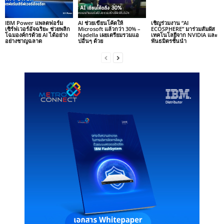
IBM Power แพลตฟอร์ม
AI ช่วยเขียนโค้ดให้
เชิญร่วมงาน “AI
เซิร์ฟเวอร์อัจฉริยะ ช่วยพลิก
Microsoft แล้วกว่า 30% –
ECOSPHERE” มาร่วมสัมผัส
โฉมองค์กรด้วย AI ได้อย่าง
Nadella เผยเตรียมรวมแอ
เทคโนโลยีจาก NVIDIA และ
อย่างชาญฉลาด
ปอื่นๆ ด้วย
พันธมิตรชั้นนำ