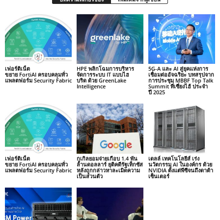
เฟอร์ติเน็ต
HPE พลิกโฉมการบริหาร
5G-A และ AI สู่ยุคแห่งการ
ขยาย FortiAI ครอบคลุมทั่ว
จัดการระบบ IT แบบไฮ
เชื่อมต่ออัจฉริยะ บทสรุปจาก
แพลตฟอร์ม Security Fabric
บริด ด้วย GreenLake
การประชุม MBBF Top Talk
Intelligence
Summit ที่เซี่ยงไฮ้ ประจำ
ปี 2025
เฟอร์ติเน็ต
กูเกิลยอมจ่ายเกือบ 1.4 พัน
เดลล์ เทคโนโลยีส์ เร่ง
ขยาย FortiAI ครอบคลุมทั่ว
ล้านดอลลาร์ ยุติคดีรัฐเท็กซัส
นวัตกรรม AI ในองค์กร ด้วย
แพลตฟอร์ม Security Fabric
หลังถูกกล่าวหาละเมิดความ
NVIDIA ตั้งแต่พีซีจนถึงดาต้า
เป็นส่วนตัว
เซ็นเตอร์