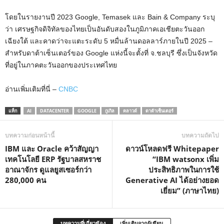
โดยในรายงานปี 2023 Google, Temasek และ Bain & Company ระบุ
ว่า เศรษฐกิจดิจิทัลของไทยเป็นอันดับสองในภูมิภาคเอเชียตะวันออก
เฉียงใต้ และคาดว่าจะแตะระดับ 5 หมื่นล้านดอลลาร์ภายในปี 2025 –
สำหรับดาต้าเซ็นเตอร์ของ Google แห่งนี้จะตั้งที่ จ.ชลบุรี ซึ่งเป็นจังหวัด
ที่อยู่ในภาคตะวันออกของประเทศไทย
อ่านเพิ่มเติมที่นี่ –
CNBC
แท็ก
AI
DATACENTER
GOOGLE
กูเกิล
คลาวด์
ดาต้าเซ็นเตอร์
บทความก่อนหน้านี้
บทความถัดไป
IBM และ Oracle คว้าสัญญา
ดาวน์โหลดฟรี Whitepaper
เทคโนโลยี ERP รัฐบาลสหราช
“IBM watsonx เพิ่ม
อาณาจักร ดูแลยูสเซอร์กว่า
ประสิทธิภาพในการใช้
280,000 คน
Generative AI ได้อย่างยอด
เยี่ยม” (ภาษาไทย)
บทความที่เกี่ยวข้อง
เพิ่มเติมจากผู้เขียน