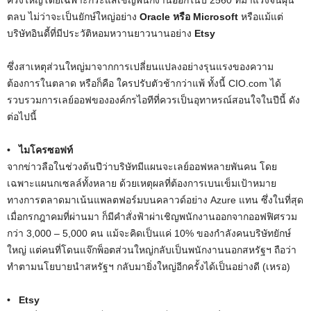
ครั้งใหญ่โดยเฉพาะกระแสเชิญพนักงานออกในปี 2560 ที่มาแรงจนฝุ่น
ตลบ ไม่ว่าจะเป็นยักษ์ใหญ่อย่าง
Oracle หรือ Microsoft
หรือแม้แต่
บริษัทอินดี้ที่มีประวัติหอมหวานยาวนานอย่าง
Etsy
ซึ่งสาเหตุส่วนใหญ่มาจากการเปลี่ยนแปลงอย่างรุนแรงของความ
ต้องการในตลาด หรือก็คือ ใครปรับตัวช้ากว่าแพ้ ทั้งนี้ CIO.com ได้
รวบรวมการเลย์ออฟขององค์กรไอทีที่ควรเป็นอุทาหรณ์สอนใจในปีนี้ ดัง
ต่อไปนี้
• ไมโครซอฟท์
จากข่าวลือในช่วงต้นปีว่าบริษัทมีแผนจะเลย์ออฟหลายพันคน โดย
เฉพาะแผนกเซลล์ทั้งหลาย ด้วยเหตุผลที่ต้องการเบนเข็มเป้าหมาย
ทางการตลาดมาเน้นแพลตฟอร์มบนคลาวด์อย่าง Azure แทน ซึ่งในที่สุด
เมื่อกรกฎาคมที่ผ่านมา ก็มีคำสั่งฟ้าผ่าเชิญพนักงานออกจากออฟฟิศรวม
กว่า 3,000 – 5,000 คน แม้จะคิดเป็นแค่ 10% ของกำลังคนบริษัทยักษ์
ใหญ่ แต่คนที่โดนแจ๊กพ็อตส่วนใหญ่กลับเป็นพนักงานนอกสหรัฐฯ ถือว่า
ทำตามนโยบายนำสหรัฐฯ กลับมายิ่งใหญ่อีกครั้งได้เป็นอย่างดี (เหรอ)
• Etsy