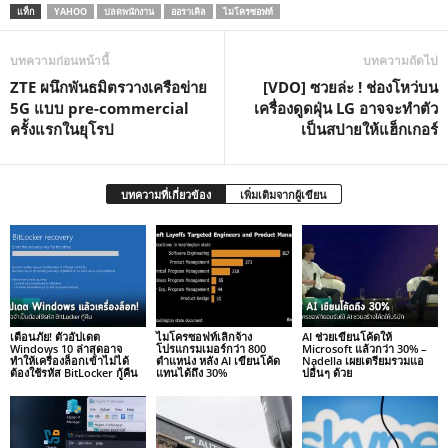
แท็ก
YAHOO
ปลดพนักงาน
ออราเคิล
ไมโครซอฟท์
บทความก่อนหน้านี้
บทความถัดไป
ZTE ผนึกพันธมิตรวางเครือข่าย
[VDO] ซวยล่ะ ! ช่องโหว่บน
5G แบบ pre-commercial
เครื่องดูดฝุ่น LG อาจจะทำตัว
ครั้งแรกในยุโรป
เป็นสปายให้แฮ็กเกอร์
บทความที่เกี่ยวข้อง
เพิ่มเติมจากผู้เขียน
เตือนภัย! ตัวอัปเดต
ไมโครซอฟท์เลิกจ้าง
AI ช่วยเขียนโค้ดให้
Windows 10 ล่าสุดอาจ
โปรแกรมเมอร์กว่า 800
Microsoft แล้วกว่า 30% –
ทำให้เครื่องล็อกเข้าไม่ได้
ตำแหน่ง หลัง AI เขียนโค้ด
Nadella เผยเตรียมรวมแอ
ต้องใช้รหัส BitLocker กู้คืน
แทนได้ถึง 30%
ปอื่นๆ ด้วย