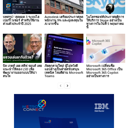
บทสรุป ! สุดยอด 3 ระบบไฮ
Autodesk เตรียมประกาศลด
ไมโครซอฟท์ประกาศยุติการ
เปอร์ไวเซอร์ สำหรับใช้งาน
พนักงาน 9% และมุ่งลงทุนใน
ให้บริการ Skype อย่างเป็น
ส่วนตัวประจำปี 2025
AI มากขึ้น
ทางการในวันที่ 5 พฤษภาคม
นี้
บิล เกตส์ เผย สตีฟ จอบส์ เคย
ภัยคุกคามใหม่! ผู้ไม่หวังดี
Microsoft เปลี่ยนชื่อ
แนะนำให้ลอง LSD เพื่อ
แอบอ้างเป็นฝ่ายสนับสนุน
Microsoft 365 Office เป็น
พัฒนางานออกแบบให้น่า
เทคนิค โจมตีผ่าน Microsoft
Microsoft 365 Copilot
สนใจ
Teams
อย่างเป็นทางการ