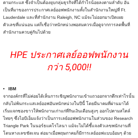
ตามกระแส ซึ่งจำเป็นต้องยุบกลุ่มธุรกิจที่ได้กำไรน้อยลงตามลำดับ อัน
เป็นที่มาของการประกาศเลย์ออฟพนักงานทั้งในสำนักงานใหญ่ที่ Ft.
Lauderdale และที่สำนักงาน Raleigh, NC แม้จะไม่ออกมาเปิดเผย
ตัวเลขที่แน่นอน แต่ก็เชื่อว่าหนักหน่วงพอสมควรเมื่อดูจากการลดพื้นที่
สำนักงานควบคู่กันไปด้วย
HPE ประกาศเลย์ออฟพนักงาน
กว่า 5,000!!
• IBM
จากองค์กรที่ไม่ค่อยได้เห็นการเชิญพนักงานเข้าแถวออกจากตึกเท่าไรนั้น
กลับไม่พ้นกระแสเลย์ออฟอันหนักหน่วงในปีนี้ โดยมีนาคมที่ผ่านมาได้
เริ่มแจกซองขาวให้พนักงานเก่าแก่ที่กินเงินเดือนสูงๆ ออกไปตามสไตล์
ไทยๆ ซึ่งไอบีเอ็มแจ้งว่าเป็นการเลย์ออฟพนักงานในส่วนของ Research
Triangle Park ในนอร์ธแคโรไลนา แม้จะไม่ได้ชี้แจงตัวเลขพนักงานที่
โดนหางเลขชัดเจน ต่อมาเมื่อพฤษภาคมก็มีการเลย์ออฟแบบอ้อมๆ ด้วย