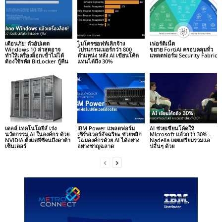
เตือนภัย! ตัวอัปเดต
ไมโครซอฟท์เลิกจ้าง
เฟอร์ติเน็ต
Windows 10 ล่าสุดอาจ
โปรแกรมเมอร์กว่า 800
ขยาย FortiAI ครอบคลุมทั่ว
ทำให้เครื่องล็อกเข้าไม่ได้
ตำแหน่ง หลัง AI เขียนโค้ด
แพลตฟอร์ม Security Fabric
ต้องใช้รหัส BitLocker กู้คืน
แทนได้ถึง 30%
เดลล์ เทคโนโลยีส์ เร่ง
IBM Power แพลตฟอร์ม
AI ช่วยเขียนโค้ดให้
นวัตกรรม AI ในองค์กร ด้วย
เซิร์ฟเวอร์อัจฉริยะ ช่วยพลิก
Microsoft แล้วกว่า 30% –
NVIDIA ตั้งแต่พีซีจนถึงดาต้า
โฉมองค์กรด้วย AI ได้อย่าง
Nadella เผยเตรียมรวมแอ
เซ็นเตอร์
อย่างชาญฉลาด
ปอื่นๆ ด้วย