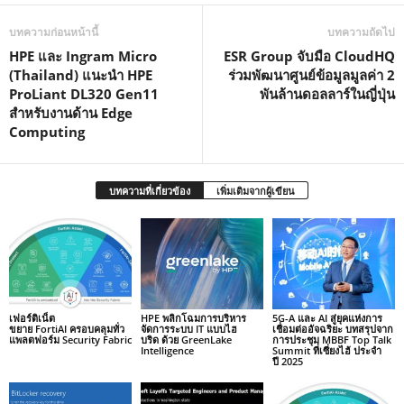
บทความก่อนหน้านี้
บทความถัดไป
HPE และ Ingram Micro
ESR Group จับมือ CloudHQ
(Thailand) แนะนำ HPE
ร่วมพัฒนาศูนย์ข้อมูลมูลค่า 2
ProLiant DL320 Gen11
พันล้านดอลลาร์ในญี่ปุ่น
สำหรับงานด้าน Edge
Computing
บทความที่เกี่ยวข้อง
เพิ่มเติมจากผู้เขียน
เฟอร์ติเน็ต
HPE พลิกโฉมการบริหาร
5G-A และ AI สู่ยุคแห่งการ
ขยาย FortiAI ครอบคลุมทั่ว
จัดการระบบ IT แบบไฮ
เชื่อมต่ออัจฉริยะ บทสรุปจาก
แพลตฟอร์ม Security Fabric
บริด ด้วย GreenLake
การประชุม MBBF Top Talk
Intelligence
Summit ที่เซี่ยงไฮ้ ประจำ
ปี 2025