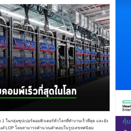
บ 1 ในกลุ่มซุปเปอร์คอมพิวเตอร์ทั่วโลกที่ทำงานเร็วที่สุด และยัง
ิน 1 exaFLOP โดยสามารถคำนวณคำตอบในรูปเลขทศนิยม