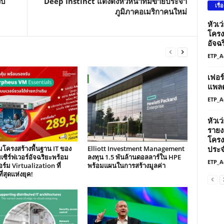
็บ
Deep Instinct แต่งตั้งหัวหน้าทีมขายประจำ
เรื่
ภูมิภาคอเมริกาคนใหม่
หัวเ
โครง
อัจฉร
ETP_A
เฟอร
แพลต
ETP_A
หัวเ
รายง
โครง
ประจ
โครงสร้างพื้นฐาน IT ของ
Elliott Investment Management
เซิร์ฟเวอร์อัจฉริยะพร้อม
ลงทุน 1.5 พันล้านดอลลาร์ใน HPE
ETP_A
์ม Virtualization ที่
พร้อมแผนในการสร้างมูลค่า
ี่สุดแห่งยุค!