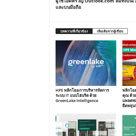
ผู้ใช้โอดครวญ Outlook.com ล่มทั้งบนเว
และบนมือถือ
บทความที่เกี่ยวข้อง
เพิ่มเติมจากผู้เขียน
HPE พลิกโฉมการบริหารจัดการ
พลิกโฉม
ระบบ IT แบบไฮบริด ด้วย
คุณ ด้วย
GreenLake Intelligence
แพลตฟอร
ยืดหยุ่นท