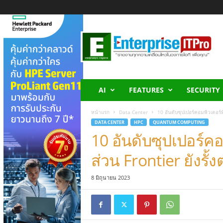
E
n
t
e
r
p
r
AI
FEATURES
SECURITY
i
s
หน้าแรก
Data Center
10 อันดับซุปเปอร์คอมพิวเตอร์ที
e
DATA CENTER
HPC
QUANTUM COMPUTING
I
10 อันดับซุปเปอร์คอม
T
P
ส่วน Frontier ยังรั
r
o
8 มิถุนายน 2023