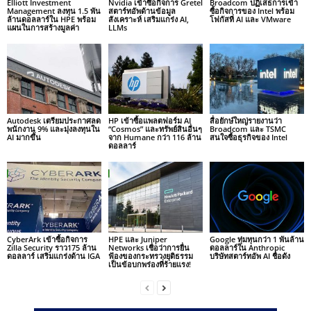
Elliott Investment
Nvidia เข้าซื้อกิจการ Gretel
Broadcom ปฏิเสธการเข้า
Management ลงทุน 1.5 พัน
สตาร์ทอัพด้านข้อมูล
ซื้อกิจการของ Intel พร้อม
ล้านดอลลาร์ใน HPE พร้อม
สังเคราะห์ เสริมแกร่ง AI,
โฟกัสที่ AI และ VMware
แผนในการสร้างมูลค่า
LLMs
Autodesk เตรียมประกาศลด
HP เข้าซื้อแพลตฟอร์ม AI
สื่อยักษ์ใหญ่รายงานว่า
พนักงาน 9% และมุ่งลงทุนใน
“Cosmos” และทรัพย์สินอื่นๆ
Broadcom และ TSMC
AI มากขึ้น
จาก Humane กว่า 116 ล้าน
สนใจซื้อธุรกิจของ Intel
ดอลลาร์
CyberArk เข้าซื้อกิจการ
HPE และ Juniper
Google ทุ่มทุนกว่า 1 พันล้าน
Zilla Security ราว175 ล้าน
Networks เชื่อว่าการยื่น
ดอลลาร์ใน Anthropic
ดอลลาร์ เสริมแกร่งด้าน IGA
ฟ้องของกระทรวงยุติธรรม
บริษัทสตาร์ทอัพ AI ชื่อดัง
เป็นข้อบกพร่องที่ร้ายแรง!