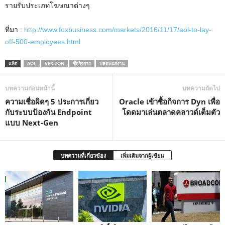
รายรับประเภทโฆษณาต่างๆ
ที่มา :
http://www.foxbusiness.com/markets/2016/11/17/aol-to-lay-
off-500-employees.html
แท็ก
AOL
VERIZON
ซื้อกิจการ
ปลดพนักงาน
บทความก่อนหน้านี้
บทความถัดไป
ความเชื่อผิดๆ 5 ประการเกี่ยว
Oracle เข้าซื้อกิจการ Dyn เพื่อ
กับระบบป้องกัน Endpoint
โดดมาเล่นตลาดคลาวด์เต็มตัว
แบบ Next-Gen
บทความที่เกี่ยวข้อง
เพิ่มเติมจากผู้เขียน