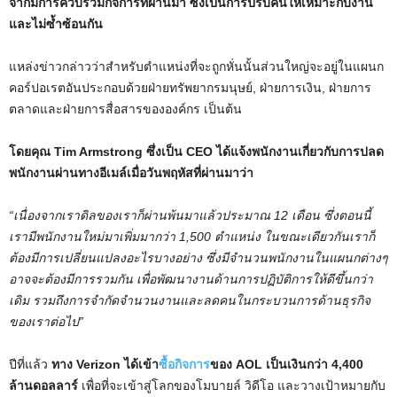
จากมีการควบรวมกิจการที่ผ่านมา ซึ่งเป็นการปรับคนให้เหมาะกับงาน
และไม่ซ้ำซ้อนกัน
แหล่งข่าวกล่าวว่าสำหรับตำแหน่งที่จะถูกหั่นนั้นส่วนใหญ่จะอยู่ในแผนก
คอร์ปอเรตอันประกอบด้วยฝ่ายทรัพยากรมนุษย์, ฝ่ายการเงิน, ฝ่ายการ
ตลาดและฝ่ายการสื่อสารขององค์กร เป็นต้น
โดยคุณ Tim Armstrong ซึ่งเป็น CEO ได้แจ้งพนักงานเกี่ยวกับการปลด
พนักงานผ่านทางอีเมล์เมื่อวันพฤหัสที่ผ่านมาว่า
“เนื่องจากเราดิลของเราก็ผ่านพ้นมาแล้วประมาณ 12 เดือน ซึ่งตอนนี้
เรามีพนักงานใหม่มาเพิ่มมากว่า 1,500 ตำแหน่ง ในขณะเดียวกันเราก็
ต้องมีการเปลี่ยนแปลงอะไรบางอย่าง ซึ่งมีจำนวนพนักงานในแผนกต่างๆ
อาจจะต้องมีการรวมกัน เพื่อพัฒนางานด้านการปฏิบัติการให้ดีขึ้นกว่า
เดิม รวมถึงการจำกัดจำนวนงานและลดคนในกระบวนการด้านธุรกิจ
ของเราต่อไป”
ปีที่แล้ว
ทาง Verizon ได้เข้า
ซื้อกิจการ
ของ AOL เป็นเงินกว่า 4,400
ล้านดอลลาร์
เพื่อที่จะเข้าสู่โลกของโมบายล์ วิดีโอ และวางเป้าหมายกับ