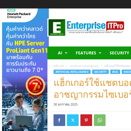
E
n
t
e
r
p
r
AI
FEATURES
SECURITY
i
s
หน้าแรก
Artificial Intelligence
แฮ็กเกอร์ใช้แชตบอต
e
ARTIFICIAL INTELLIGENCE
SECURITY
BUG
HACK
I
แฮ็กเกอร์ใช้แชตบอต
T
P
อาชญากรรมไซเบอร
r
o
30 มกราคม 2025