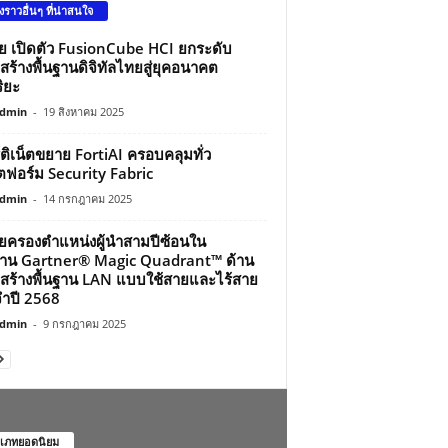
องราวอื่นๆ ที่น่าสนใจ
ว่ย เปิดตัว FusionCube HCI ยกระดับ
สร้างพื้นฐานดิจิทัลไทยสู่ยุคอนาคต
ิยะ
dmin
-
19 สิงหาคม 2025
์ติเน็ตขยาย FortiAI ครอบคลุมทั่ว
ฟอร์ม Security Fabric
dmin
-
14 กรกฎาคม 2025
ว่ยครองตำแหน่งผู้นำสามปีซ้อนใน
าน Gartner® Magic Quadrant™ ด้าน
สร้างพื้นฐาน LAN แบบใช้สายและไร้สาย
ำปี 2568
dmin
-
9 กรกฎาคม 2025
เภทยอดนิยม