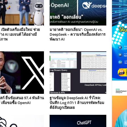
ปิดตัวเครื่องมือใหม่ ช่วย
มายาคติ “ลอกเลียน”: OpenAI vs.
้าง AI เอเจนต์ ได้อย่างมี
DeepSeek – ความจริงเบื้องหลังการ
ธิภาพ
พัฒนา AI
สก์ ยื่นข้อเสนอ 97.4 พันล้าน
ฐานข้อมูล DeepSeek AI รั่วไหล:
 เพื่อขอซื้อ OpenAI
บันทึก Log กว่า 1 ล้านบรรทัดพร้อม
คีย์ลับถูกเปิดเผย