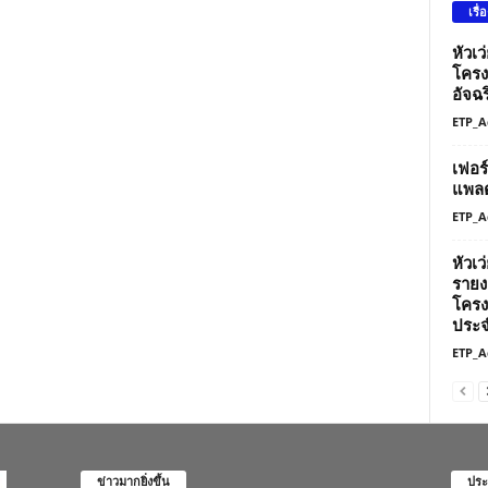
เรื่
หัวเ
โครง
อัจฉร
ETP_A
เฟอร
แพลต
ETP_A
หัวเ
รายง
โครง
ประจ
ETP_A
ข่าวมากยิ่งขึ้น
ประ