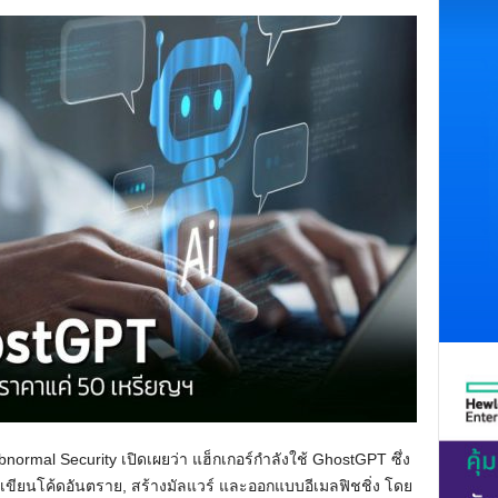
ormal Security เปิดเผยว่า แฮ็กเกอร์กำลังใช้ GhostGPT ซึ่ง
่วยเขียนโค้ดอันตราย, สร้างมัลแวร์ และออกแบบอีเมลฟิชชิ่ง โดย