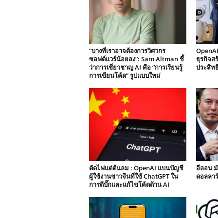
“บางทีเราอาจต้องการวิศวกร
OpenAI เ
ซอฟต์แวร์น้อยลง”: Sam Altman ชี้
ธุรกิจสร
ว่าการเชี่ยวชาญ AI คือ “การเรียนรู้
ประสิท
การเขียนโค้ด” รูปแบบใหม่
ตัดไฟแต่ต้นลม : OpenAI แบนบัญชี
อีลอน มั
ผู้ใช้งานชาวจีนที่ใช้ ChatGPT ใน
ดอลลาร์
การดีบั๊กและแก้ไขโค้ดด้าน AI