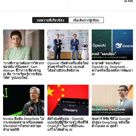
แรง!
บทความที่เกี่ยวข้อง
เพิ่มเติมจากผู้เขียน
“บางทีเราอาจต้องการวิศวกร
OpenAI เปิดตัวเครื่องมือใหม่
มายาคติ “ลอกเลียน”:
ซอฟต์แวร์น้อยลง”: Sam
ช่วยธุรกิจสร้าง AI เอเจนต์
OpenAI vs. DeepSeek –
Altman ชี้ว่าการเชี่ยวชาญ
ได้อย่างมีประสิทธิภาพ
ความจริงเบื้องหลังการพัฒนา
AI คือ “การเรียนรู้การเขียน
AI
โค้ด” รูปแบบใหม่
Nvidia ยืนยัน DeepSeek ไม่
ตัดไฟแต่ต้นลม : OpenAI
ซุนดาร์ พิชัย ซีอีโอ Google
กระทบยอดขาย พร้อมเผยผล
แบนบัญชีผู้ใช้งานชาวจีนที่ใช้
ยกย่อง DeepSeek หลังเปิด
ประกอบการไตรมาสล่าสุด
ChatGPT ในการดีบั๊กและ
ตัวโมเดล AI สุดล้ำ
ทำลายสถิติ
แก้ไขโค้ดด้าน AI