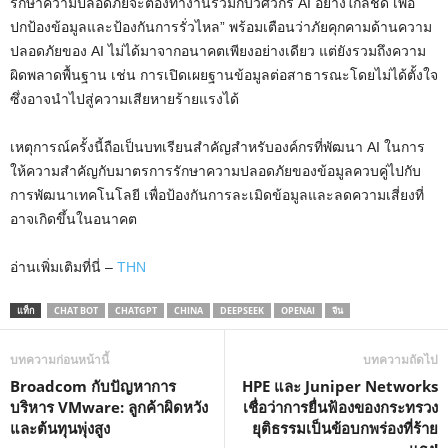
รักษาความปลอดภัยจะต้องทำงานร่วมกับวิศวกร AI อย่างใกล้ชิด เพื่อ
ปกป้องข้อมูลและป้องกันการรั่วไหล” พร้อมเตือนว่าภัยคุกคามด้านความ
ปลอดภัยของ AI ไม่ได้มาจากอนาคตเพียงอย่างเดียว แต่ยังรวมถึงความ
ผิดพลาดพื้นฐาน เช่น การเปิดเผยฐานข้อมูลต่อสาธารณะโดยไม่ได้ตั้งใจ
ซึ่งอาจนำไปสู่ความเสียหายร้ายแรงได้
เหตุการณ์ครั้งนี้ถือเป็นบทเรียนสำคัญสำหรับองค์กรที่พัฒนา AI ในการ
ให้ความสำคัญกับมาตรการรักษาความปลอดภัยของข้อมูลควบคู่ไปกับ
การพัฒนาเทคโนโลยี เพื่อป้องกันการละเมิดข้อมูลและลดความเสี่ยงที่
อาจเกิดขึ้นในอนาคต
อ่านเพิ่มเติมที่นี่ –
THN
แท็ก
CHAT BOT
CHATGPT
CHINA
DEEPSEEK
OPENAI
จีน
บทความก่อนหน้านี้
บทความถัดไป
Broadcom กับปัญหาการ
HPE และ Juniper Networks
บริหาร VMware: ลูกค้าผิดหวัง
เชื่อว่าการยื่นฟ้องของกระทรวง
และต้นทุนพุ่งสูง
ยุติธรรมเป็นข้อบกพร่องที่ร้าย