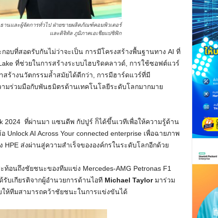
านและผู้จัดการทั่วไป ฝ่ายขายผลิตภัณฑ์คอมพิวเตอร์
และดิจิทัล ภูมิภาคเอเชียแปซิฟิก
อบที่สอดรับกันไม่ว่าจะเป็น การมีโครงสร้างพื้นฐานทาง AI ที่
ake ที่ช่วยในการสร้างระบบไฮบริดคลาวด์, การใช้ซอฟต์แวร์
้างนวัตกรรมล้ำสมัยได้ดีกว่า, การมีฮาร์ดแวร์ที่มี
ามร่วมมือกับพันธมิตรด้านเทคโนโลยีระดับโลกมากมาย
4 ที่ผ่านมา แซนดีพ กัปปูร์ ก็ได้ขึ้นเวทีเพื่อให้ความรู้ด้าน
้อ Unlock AI Across Your connected enterprise เพื่อฉายภาพ
อง HPE ส่งผ่านสู่ความสำเร็จขององค์กรในระดับโลกอีกด้วย
ิ่งที่สะท้อนถึงชัยชนะของทีมแข่ง Mercedes-AMG Petronas F1
้รับเกียรติจากผู้อำนวยการด้านไอที
Michael Taylor
มาร่วม
ห้ทีมสามารถคว้าชัยชนะในการแข่งขันได้