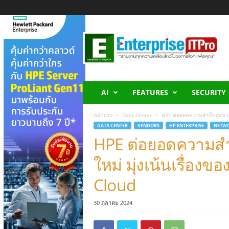
E
n
t
e
r
p
r
AI
FEATURES
SECURITY
i
s
หน้าแรก
Data Center
HPE ต่อยอดความสำเร็จสู่อนาค
e
DATA CENTER
VENDORS
HP ENTERPRISE
NETWO
I
HPE ต่อยอดความสำ
T
P
ใหม่ มุ่งเน้นเรื่องข
r
o
Cloud
30 ตุลาคม 2024