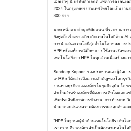
เมื่อเร็วๆ นี้ บริษัทฮิวเลตต์ แพคการ์ด เอ
2024 ในกรุงเทพฯ ประเทศไทยโดยเป็นงานระดั
800 ราย
นอกเหนือจากข้อมูลที่อัดแน่น ที่รวบรวมกา
ยังพูดถึงเรื่องราวเกี่ยวกับเทคโนโลยีด้
การนำเสนอเทคโลยีสุดล้ำในโลกของการประม
HPE พร้อมทั้งกรณีศึกษาการใช้งานจริงขอ
เทคโนโลยีจาก HPE ในทุกส่วนเพื่อสร้างคว
Sandeep Kapoor รองประธานและผู้จัดการทั่
แปซิฟิก ได้กล่าวถึงความสำคัญของโลกธุรกิ
งานทางธุรกิจขององค์กรในยุคปัจจุบัน โดยเขาก
จำเป็นสำหรับองค์กรที่ต้องการเติบโตและแข่ง
เพิ่มประสิทธิภาพการทำงาน, การทำระบบวิเคร
นำมาตอบสนองความต้องการของลูกค้าและเพิ่
“HPE ในฐานะผู้นำด้านเทคโนโลยีระดับโลกเ
เราทราบดีว่าองค์กรจำเป็นต้องหาเทคโนโลยี