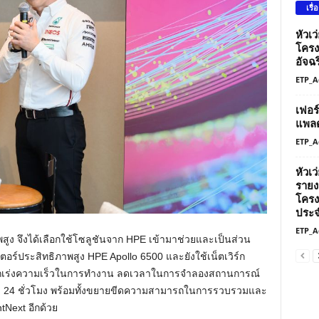
เรื่
หัวเ
โครง
อัจฉร
ETP_A
เฟอร
แพลต
ETP_A
หัวเ
รายง
โครง
ประจ
ETP_A
าพสูง จึงได้เลือกใช้โซลูชันจาก HPE เข้ามาช่วยและเป็นส่วน
ตอร์ประสิทธิภาพสูง HPE Apollo 6500 และยังใช้เน็ตเวิร์ก
มารถเร่งความเร็วในการทำงาน ลดเวลาในการจำลองสถานการณ์
่ถึง 24 ชั่วโมง พร้อมทั้งขยายขีดความสามารถในการรวบรวมและ
tNext อีกด้วย