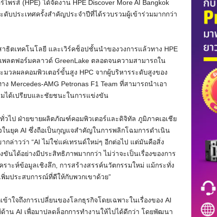
นเตอร์ไพรส์ (HPE) ได้จัดงาน HPE Discover More AI Bangkok
บประเทศครั้งสำคัญประจำปีที่ได้รวบรวมผู้เข้าร่วมมากกว่า
รสาธิตเทคโนโลยี และเวิร์คช็อปชั้นนำของวงการแล้วทาง HPE
าน AI แพลตฟอร์มคลาวด์ GreenLake ตลอดจนความสามารถใน
วลผลคอมพิวเตอร์ขั้นสูง HPC จากผู้บริหารระดับสูงของ
งทาง Mercedes-AMG Petronas F1 Team ที่สามารถนำเอา
ามได้เปรียบและชัยชนะในการแข่งขัน
วไป ฝ่ายขายผลิตภัณฑ์คอมพิวเตอร์และดิจิทัล ภูมิภาคเอเชีย
จในยุค AI ซึ่งถือเป็นกุญแจสำคัญในการพลิกโฉมการดำเนิน
ล่าวว่า “AI ไม่ใช่แค่เทรนด์ใหม่ๆ อีกต่อไป แต่มันคือสิ่ง
ขันได้อย่างมีประสิทธิภาพมากกว่า ไม่ว่าจะเป็นเรื่องของการ
าะห์ข้อมูลเชิงลึก, การสร้างสรรค์นวัตกรรมใหม่ แม้กระทั่ง
มประสบการณ์ที่ดีให้กับพวกเขาด้วย”
ข้าใจถึงการเปลี่ยนของโลกธุรกิจโดยเฉพาะในเรื่องของ AI
ด้าน AI เพื่อมาปลดล็อกการทำงานให้ไปได้ดีกว่า โดยพัฒนา