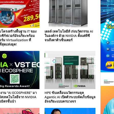
โครงสร้างพื้นฐาน IT ของ
เดลล์ เทคโนโลยีส์ เร่งนวัตกรรม AI
เซิร์ฟเวอร์อัจฉริยะพร้อม
ในองค์กร ด้วย NVIDIA ตั้งแต่พีซี
์ม Virtualization ที่
จนถึงดาต้าเซ็นเตอร์
ี่สุดแห่งยุค!
วมงาน “AI ECOSPHERE” มา
HPE ขับเคลื่อนนวัตกรรมยุค
ผัสเทคโนโลยีจาก NVIDIA
Agentic AI เปิดตัวระบบจัดเก็บข้อมูล
มิตรชั้นนำ
อัจฉริยะแบบครบวงจร