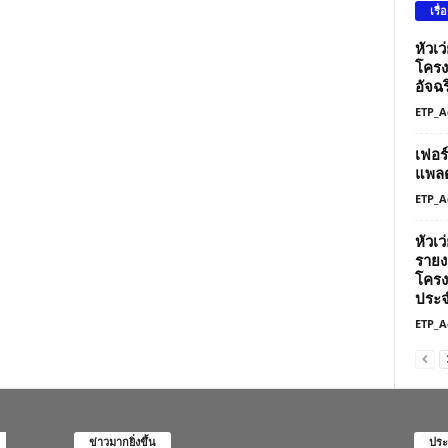
เรื่
หัวเ
โครง
อัจฉร
ETP_A
เฟอร
แพลต
ETP_A
หัวเ
รายง
โครง
ประจ
ETP_A
ข่าวมากยิ่งขึ้น
ประ