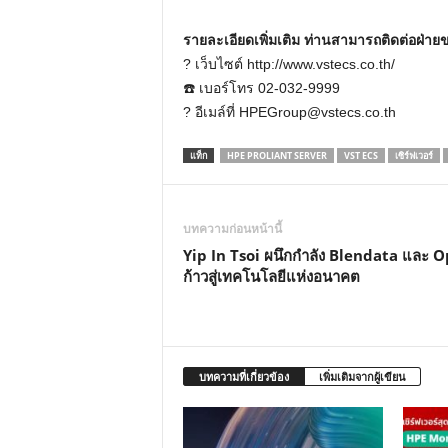
รายละเอียดเพิ่มเติม ท่านสามารถติดต่อฝ่าย
? เว็บไซต์ http://www.vstecs.co.th/
☎️ เบอร์โทร​ 02-032-9999
? อีเมล์ที่
HPEGroup@vstecs.co.th
แท็ก
HPE PROLIANT SERVER
VST ECS
เซิร์ฟเวอร์
บทความก่อนหน้านี้
Yip In Tsoi ผนึกกำลัง Blendata และ O
ก้าวสู่เทคโนโลยีแห่งอนาคต
บทความที่เกี่ยวข้อง
เพิ่มเติมจากผู้เขียน