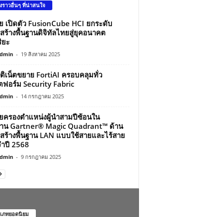
องราวอื่นๆ ที่น่าสนใจ
ว่ย เปิดตัว FusionCube HCI ยกระดับ
สร้างพื้นฐานดิจิทัลไทยสู่ยุคอนาคต
ิยะ
dmin
-
19 สิงหาคม 2025
์ติเน็ตขยาย FortiAI ครอบคลุมทั่ว
ฟอร์ม Security Fabric
dmin
-
14 กรกฎาคม 2025
ว่ยครองตำแหน่งผู้นำสามปีซ้อนใน
าน Gartner® Magic Quadrant™ ด้าน
สร้างพื้นฐาน LAN แบบใช้สายและไร้สาย
ำปี 2568
dmin
-
9 กรกฎาคม 2025
เภทยอดนิยม