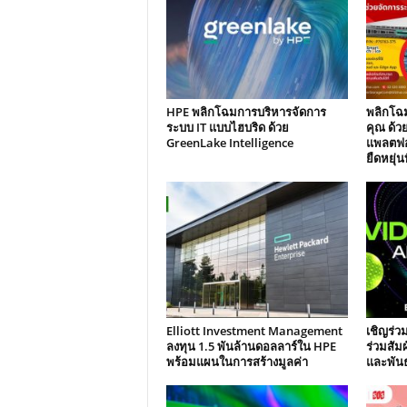
HPE พลิกโฉมการบริหารจัดการ
พลิกโฉม
ระบบ IT แบบไฮบริด ด้วย
คุณ ด้วย
GreenLake Intelligence
แพลตฟอร
ยืดหยุ่นท
Elliott Investment Management
เชิญร่
ลงทุน 1.5 พันล้านดอลลาร์ใน HPE
ร่วมสัม
พร้อมแผนในการสร้างมูลค่า
และพันธ