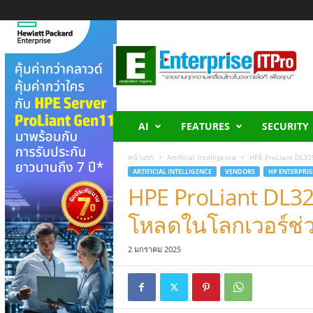
E
n
t
e
r
p
r
AI
FEATURES
SECURITY
i
s
หน้าแรก
Artificial Intelligence
HPE ProLiant DL325
e
ARTIFICIAL INTELLIGENCE
VENDORS
HP ENTERPRIS
I
HPE ProLiant DL32
T
P
โหลดในโลกเวอร์ช่ว
r
o
2 มกราคม 2025