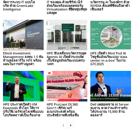
จัดการระบบ IT แบบไฮ
IT ของคุณ ด้วยเซิร์ฟเวอร์
นวัตกรรม AI ในองค์กร ด้วย
บริด ด้วย GreenLake
อัจฉริยะพร้อมแพลตฟอร์ม
NVIDIA ตั้งแต่พีซีจนถึงดาต้า
Intelligence
Virtualization ที่ยืดหยุ่นที่สุด
เซ็นเตอร์
แห่งยุค!
Elliott Investment
HPE ขับเคลื่อนนวัตกรรมยุค
HPE เปิดตัว Mod Pod AI
Management ลงทุน 1.5 พัน
Agentic AI เปิดตัวระบบจัด
โซลูชั่นอัจฉริยะแบบ ‘data
ล้านดอลลาร์ใน HPE พร้อม
เก็บข้อมูลอัจฉริยะแบบครบ
center-in-a-box’ ในงาน
แผนในการสร้างมูลค่า
วงจร
GTC2025
HPE ประกาศเปิดตัว VM
HPE ProLiant DL360
Dell เผยยอดขาย AI Server
Essentials ทั่วโลก ให้การ
Gen11 เซิร์ฟเวอร์
ทะยาน คาดว่าจะทำรายรับ
ปรับใช้เวอร์ชวลไลเซชั่นแบบ
อเนกประสงค์ พร้อม
ได้ประมาณ 15,000 ล้าน
ไฮบริดคลาวด์เป็นเรื่องง่าย
ประสิทธิภาพที่เหนือชั้น
ดอลลาร์