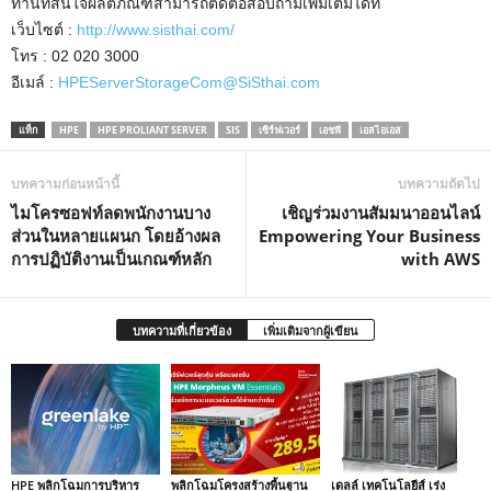
ท่านที่สนใจผลิตภัณฑ์สามารถติดต่อสอบถามเพิ่มเติมได้ที่
เว็บไซต์ :
http://www.sisthai.com/
โทร : 02 020 3000
อีเมล์ :
HPEServerStorageCom@SiSthai.com
แท็ก
HPE
HPE PROLIANT SERVER
SIS
เซิร์ฟเวอร์
เอชพี
เอสไอเอส
บทความก่อนหน้านี้
บทความถัดไป
ไมโครซอฟท์ลดพนักงานบาง
เชิญร่วมงานสัมมนาออนไลน์
ส่วนในหลายแผนก โดยอ้างผล
Empowering Your Business
การปฏิบัติงานเป็นเกณฑ์หลัก
with AWS
บทความที่เกี่ยวข้อง
เพิ่มเติมจากผู้เขียน
HPE พลิกโฉมการบริหาร
พลิกโฉมโครงสร้างพื้นฐาน
เดลล์ เทคโนโลยีส์ เร่ง