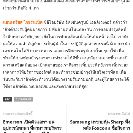
ทดสอบภาคสนามในเบื้องต้นแสดงให้เห็นว่าสามารถทำการซ่อมบำรุงได้
เร็วกว่าเดิมถึง 4 เท่า
แอนเดรียส ไชเรนเบ็ค
ซีอีโอบริษัท ธิสเซ่นครุปป์ เอลลิเวเตอร์ กล่าวว่า
“ลิฟต์รองรับผู้คนมากกว่า 1 พันล้านคนในแต่ละวัน การซ่อมบำรุงลิฟต์
จึงมีบทบาทสำคัญอย่างยิ่งในการขับเคลื่อนเมืองให้เดินหน้าต่อไป เรายัง
คงให้ความสำคัญกับการเป็นผู้นำในการปฏิวัติอุตสาหกรรมนี้ ด้วยการนำ
เอาเทคโนโลยี กระบวนการ และการฝึกอบรมรูปแบบใหม่ๆมาใช้ เพื่อ
ช่วยให้ช่างซ่อมบำรุงสามารถทำงานได้ดีขึ้น สนุกกับงานมากขึ้น และมี
ความเครียดน้อยลง เป้าหมายของเราคือการเพิ่มประสิทธิภาพ เพิ่มระยะ
เวลาการให้บริการของลิฟต์ และทำการซ่อมบำรุงให้เสร็จเร็วที่สุด เพื่อ
รับประกันว่าลิฟต์จะทำงานได้อย่างราบรื่นตามปกติ และผู้โดยสารจะได้
ใช้งานลิฟต์อย่างปลอดภัยและสะดวกสบายที่สุด”
แท็ก
ไมโครซอฟท์
บทความก่อนหน้านี้
บทความถัดไป
Emerson เปิดตัวแอพฯ บน
Samsung เทขายหุ้น Sharp ทิ้ง
อุปกรณ์พกพา ที่สามารถบริหาร
หลัง Foxconn ซื้อกิจการ