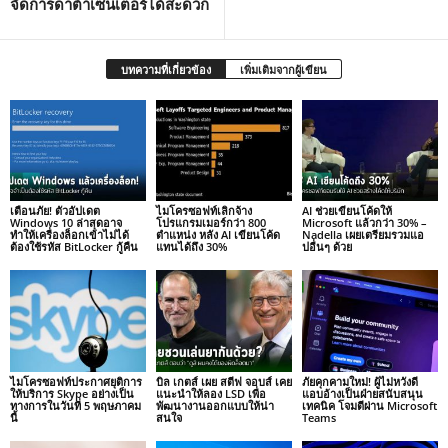
จัดการดาต้าเซ็นเตอร์ได้สะดวก
บทความที่เกี่ยวข้อง
เพิ่มเติมจากผู้เขียน
เตือนภัย! ตัวอัปเดต
ไมโครซอฟท์เลิกจ้าง
AI ช่วยเขียนโค้ดให้
Windows 10 ล่าสุดอาจ
โปรแกรมเมอร์กว่า 800
Microsoft แล้วกว่า 30% –
ทำให้เครื่องล็อกเข้าไม่ได้
ตำแหน่ง หลัง AI เขียนโค้ด
Nadella เผยเตรียมรวมแอ
ต้องใช้รหัส BitLocker กู้คืน
แทนได้ถึง 30%
ปอื่นๆ ด้วย
ไมโครซอฟท์ประกาศยุติการ
บิล เกตส์ เผย สตีฟ จอบส์ เคย
ภัยคุกคามใหม่! ผู้ไม่หวังดี
ให้บริการ Skype อย่างเป็น
แนะนำให้ลอง LSD เพื่อ
แอบอ้างเป็นฝ่ายสนับสนุน
ทางการในวันที่ 5 พฤษภาคม
พัฒนางานออกแบบให้น่า
เทคนิค โจมตีผ่าน Microsoft
นี้
สนใจ
Teams