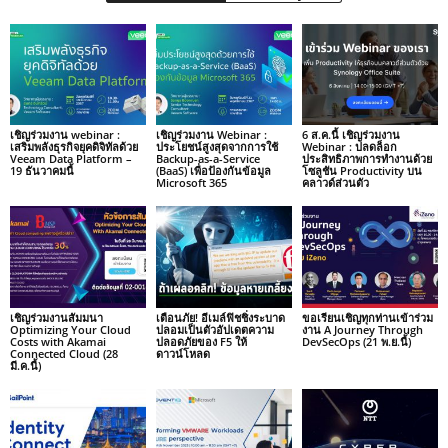
เชิญร่วมงาน webinar :
เชิญร่วมงาน Webinar :
6 ส.ค.นี้ เชิญร่วมงาน
เสริมพลังธุรกิจยุคดิจิทัลด้วย
ประโยชน์สูงสุดจากการใช้
Webinar : ปลดล็อก
Veeam Data Platform –
Backup-as-a-Service
ประสิทธิภาพการทำงานด้วย
19 ธันวาคมนี้
(BaaS) เพื่อป้องกันข้อมูล
โซลูชัน Productivity บน
Microsoft 365
คลาวด์ส่วนตัว
เชิญร่วมงานสัมมนา
เตือนภัย! อีเมล์ฟิชชิ่งระบาด
ขอเรียนเชิญทุกท่านเข้าร่วม
Optimizing Your Cloud
ปลอมเป็นตัวอัปเดตความ
งาน A Journey Through
Costs with Akamai
ปลอดภัยของ F5 ให้
DevSecOps (21 พ.ย.นี้)
Connected Cloud (28
ดาวน์โหลด
มี.ค.นี้)