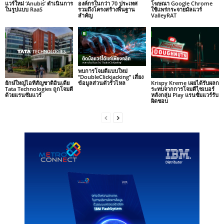
แวร์ใหม่ ‘Anubis’ ดำเนินการ
องค์กรในกว่า 70 ประเทศ
โฆษณา Google Chrome
ในรูปแบบ RaaS
รวมถึงโครงสร้างพื้นฐาน
ใช้แพร่กระจายมัลแวร์
สำคัญ
ValleyRAT
พบการโจมตีแบบใหม่
“DoubleClickjacking” เสี่ยง
ยักษ์ใหญ่ไอทีสัญชาติอินเดีย
Krispy Kreme เผยได้รับผลก
ข้อมูลส่วนตัวรั่วไหล
Tata Technologies ถูกโจมตี
ระทบจากการโจมตีไซเบอร์
ด้วยแรนซัมแวร์
หลังกลุ่ม Play แรนซั่มแวร์รับ
ผิดชอบ