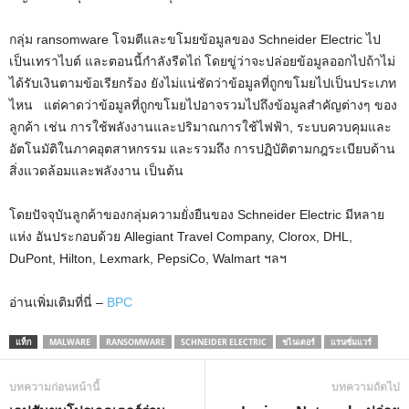
กลุ่ม ransomware โจมตีและขโมยข้อมูลของ Schneider Electric ไป
เป็นเทราไบต์ และตอนนี้กำลังรีดไถ่ โดยขู่ว่าจะปล่อยข้อมูลออกไปถ้าไม่
ได้รับเงินตามข้อเรียกร้อง ยังไม่แน่ชัดว่าข้อมูลที่ถูกขโมยไปเป็นประเภท
ไหน แต่คาดว่าข้อมูลที่ถูกขโมยไปอาจรวมไปถึงข้อมูลสำคัญต่างๆ ของ
ลูกค้า เช่น การใช้พลังงานและปริมาณการใช้ไฟฟ้า, ระบบควบคุมและ
อัตโนมัติในภาคอุตสาหกรรม และรวมถึง การปฏิบัติตามกฎระเบียบด้าน
สิ่งแวดล้อมและพลังงาน เป็นต้น
โดยปัจจุบันลูกค้าของกลุ่มความยั่งยืนของ Schneider Electric มีหลาย
แห่ง อันประกอบด้วย Allegiant Travel Company, Clorox, DHL,
DuPont, Hilton, Lexmark, PepsiCo, Walmart ฯลฯ
อ่านเพิ่มเติมที่นี่ –
BPC
แท็ก
MALWARE
RANSOMWARE
SCHNEIDER ELECTRIC
ชไนเดอร์
แรนซั่มแวร์
บทความก่อนหน้านี้
บทความถัดไป