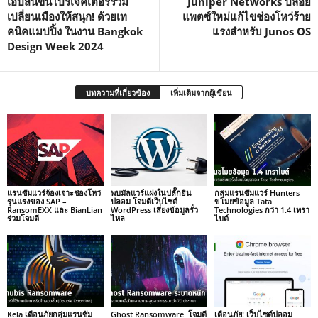
เอปสันขนโปรเจคเตอร์ร่วม
Juniper Networks ปล่อย
เปลี่ยนเมืองให้สนุก! ด้วยเท
แพตซ์ใหม่แก้ไขช่องโหว่ร้าย
คนิคแมปปิ้ง ในงาน Bangkok
แรงสำหรับ Junos OS
Design Week 2024
บทความที่เกี่ยวข้อง
เพิ่มเติมจากผู้เขียน
แรนซัมแวร์จ้องเจาะช่องโหว่
พบมัลแวร์แฝงในปลั๊กอิน
กลุ่มแรนซัมแวร์ Hunters
รุนแรงของ SAP –
ปลอม โจมตีเว็บไซต์
ขโมยข้อมูล Tata
RansomEXX และ BianLian
WordPress เสี่ยงข้อมูลรั่ว
Technologies กว่า 1.4 เทรา
ร่วมโจมตี
ไหล
ไบต์
Kela เตือนภัยกลุ่มแรนซัม
Ghost Ransomware โจมตี
เตือนภัย! เว็บไซต์ปลอม