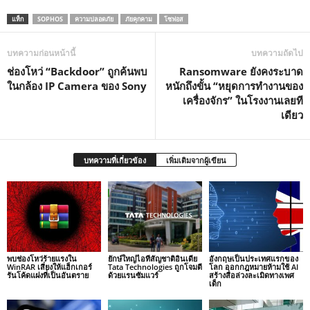
แท็ก
SOPHOS
ความปลอดภัย
ภัยคุกคาม
โซฟอส
บทความก่อนหน้านี้
บทความถัดไป
ช่องโหว่ “Backdoor” ถูกค้นพบ
Ransomware ยังคงระบาด
ในกล้อง IP Camera ของ Sony
หนักถึงขั้น “หยุดการทำงานของ
เครื่องจักร” ในโรงงานเลยที
เดียว
บทความที่เกี่ยวข้อง
เพิ่มเติมจากผู้เขียน
พบช่องโหว่ร้ายแรงใน
ยักษ์ใหญ่ไอทีสัญชาติอินเดีย
อังกฤษเป็นประเทศแรกของ
WinRAR เสี่ยงให้แฮ็กเกอร์
Tata Technologies ถูกโจมตี
โลก ออกกฎหมายห้ามใช้ AI
รันโค้ดแฝงที่เป็นอันตราย
ด้วยแรนซัมแวร์
สร้างสื่อล่วงละเมิดทางเพศ
เด็ก