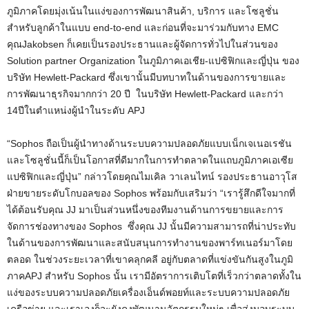
ภูมิภาคโดยมุ่งเน้นในแง่ของ
การพัฒนาสินค้า
,
บริการ และโซลูชั่น
สำหรับลูกค้าในแบบ
end-to-end
และก่อนที่จะมาร่วมกับทาง
EMC
คุณ
Jakobsen
ก็เคยเป็นรองประธานและผู้จัดการ
ทั่วไปในส่วนของ
Solution partner Organization
ในภูมิภาคเอเชีย-แปซิฟิกและญี่ปุ่
น ของ
บริษัท
Hewlett-Packard
ซึ่งเขานั้นมีบทบาทในด้านของการ
ขายและ
การพัฒนาธุรกิจมากกว่า
20
ปี ในบริษัท
Hewlett-Packard
และกว่า
14
ปีในตำแหน่งผู้นำในระดับ
APJ
“Sophos
ถือเป็นผู้นำทางด้านระบบความปลอ
ดภัยแบบเน็กเจเนอเรชัน
และโซลูชั่นนี้ก็เป็นโอกาสที่ดี
มากในการทำตลาดในแถบภูมิภาคเอเซี
ย
แปซิฟิกและญี่ปุ่น” กล่าวโดยคุณไมเคิล วาเลนไทน์ รองประธานอาวุโส
ฝ่ายขายระดับโกบ
อลของ
Sophos
พร้อมกับเสริมว่า “เรารู้สึกดีใจมากที่
ได้ต้อนรับ
คุณ
JJ
มาเป็นส่วนหนึ่งของทีมงานด้านกา
รขยายและการ
จัดการช่องทางของ
Sophos
ซึ่งคุณ
JJ
นั้นมีความสามารถที่น่าประทับ
ใน
ด้านของการพัฒนาและสนับสนุนการทำ
งานของพาร์ทเนอร์มาโดย
ตลอด ในช่วงระยะเวลาที่เขาคลุกคลี อยู่กับตลาดที่แข่งขันกันสูงในภู
มิ
ภาค
APJ
สำหรับ
Sophos
นั้น เรามีอัตราการเติบโตที่เร็วกว่า
ตลาดทั้งใน
แง่ของระบบความปลอดภั
ยเครื่องเอ็นด์พอยท์
และระบบความปลอดภัย