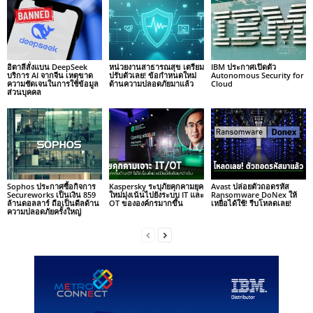
อิตาลีสั่งแบน DeepSeek
หน่วยงานสาธารณสุข เตรียม
IBM ประกาศเปิดตัว
บริการ AI จากจีน เหตุขาด
ปรับตัวเลย! ข้อกำหนดใหม่
Autonomous Security for
ความชัดเจนในการใช้ข้อมูล
ด้านความปลอดภัยมาแล้ว
Cloud
ส่วนบุคคล
Sophos ประกาศซื้อกิจการ
Kaspersky ระบุภัยคุกคามยุค
Avast ปล่อยตัวถอดรหัส
Secureworks เป็นเงิน 859
ใหม่มุ่งเน้นไปยังระบบ IT และ
Ransomware DoNex ให้
ล้านดอลลาร์ ถือเป็นดีลด้าน
OT ขององค์กรมากขึ้น
เหยื่อได้ใช้! รีบโหลดเลย!
ความปลอดภัยครั้งใหญ่