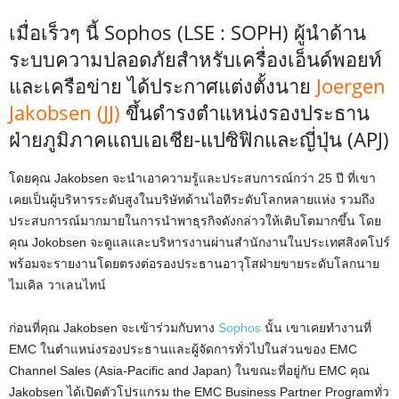
เมื่อเร็วๆ นี้
Sophos (LSE : SOPH)
ผู้นำด้าน
ระบบความปลอดภัยสำหรับ
เครื่องเอ็นด์พอยท์
และเครือข่าย ได้ประกาศแต่งตั้งนาย
Joergen
Jakobsen (JJ)
ขึ้นดำรงตำแหน่งรองประธาน
ฝ่ายภู
มิภาคแถบเอเชีย-แปซิฟิกและญี่ปุ่น (
APJ)
โดยคุณ
Jakobsen
จะนำเอาความรู้และประสบการณ์กว่
า
25
ปี ที่เขา
เคยเป็นผู้บริหารระดับสูง
ในบริษัทด้านไอทีระดับโลกหลายแห่
ง รวมถึง
ประสบการณ์มากมายในการนำพ
าธุรกิจดังกล่าวให้เติบโตมากขึ้
น โดย
คุณ
Jokobsen
จะดูแลและบริหารงานผ่านสำนักงาน
ในประเทศสิงคโปร์
พร้อมจะรายงานโดยตรงต่อรองประธา
นอาวุโสฝ่ายขายระดับโลกนาย
ไมเคิ
ล วาเลนไทน์
ก่อนที่คุณ
Jakobsen
จะเข้าร่วมกับทาง
Sophos
นั้น เขาเคยทำงานที่
EMC
ในตำแหน่งรองประธานและผู้จัดการ
ทั่วไปในส่วนของ
EMC
Channel Sales (Asia-Pacific and Japan)
ในขณะที่อยู่กับ
EMC
คุณ
Jakobsen
ได้เปิดตัวโปรแกรม
the EMC Business Partner Program
ทั่ว