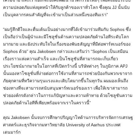
เครือข่าย และเราเองก็จะยังคงพัฒนานวัตกรร
มใหม่ๆ เพื่อส่งมอบระบบ
ความปลอดภัยแห่ง
ยุคหน้าให้กับลูกค้าของเราทั่วโ
ลก ซึ่งคุณ
JJ
นั้นนับ
เป็นบุคลากรคนสำคัญที่จะ
เข้ามาเป็นส่วนหนึ่งของทีมเรา”
“
ผมรู้สึกดีใจและตื่นเต้นเป็นอย่
างมากที่ได้เข้ามาร่วมทีมกับ
Sophos
ซึ่ง
เป็นถือว่าเป็นผู้นำและมีโซ
ลูชั่นด้านความปลอดภัยด้านไอที
ระดับโลก
มากมาย และยังประทับใจในเรื่องของพันธสั
ญญาที่มีต่อพาร์ทเนอร์ของ
Sophos
ด้วย” คุณ
Jakobsen
กล่าวและเสริมว่า “
Sophos
เป็นเสมือน
เรื่องราวแห่งความสำเ
ร็จ และเป็นโซลูชันที่สามารถจะเก็บเ
กี่ยว
ประโยชน์มากมายในโอกาสที่เ
ปิดกว้างนี้ บริษัทต่างๆ ในภูมิภาค
APJ
นั้นมองหาโซลูชั่นที่ง่ายต่อการ
ใช้งานที่สามารถช่วยป้องกันพวกเ
ขาจาก
ภัยคุกคามที่ทวีความรุ
นแรงและเติบโตมากขึ้นในทุกวัน ผมมองเห็นถึง
ช่องทางที่จะสามารถ
สนับสนุนพาร์ทเนอร์ของเรา เพื่อให้เขาสามารถ
ช่วยองค์กรดัง
กล่าวในการแก้ปัญหาและความท้าทา
ย ด้วยโซลูชันความ
ปลอดภัยด้านไอที
ที่เพียบพร้อมจากเราในคราวนี้”
คุณ
Jakobsen
นั้นจบการศึกษาปริญญาโทด้านการบ
ริหารจัดการเศรษฐ
ศาสตร์และธุรกิ
จจากมหาวิทยาลัย
University of Aarhus
ประเทศ
เดนมาร์ก