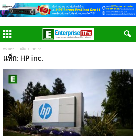
หน้าแรก
แท็ก
HP inc.
แท็ก: HP inc.