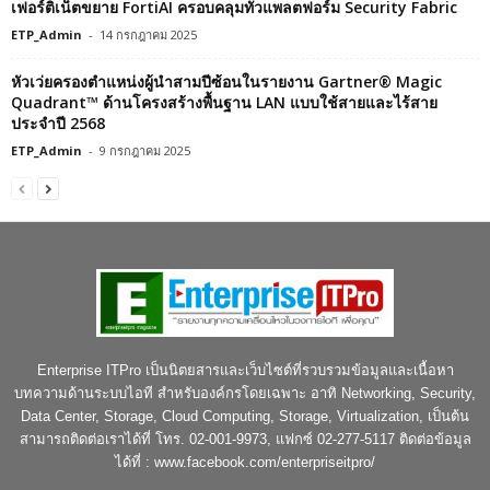
เฟอร์ติเน็ตขยาย FortiAI ครอบคลุมทั่วแพลตฟอร์ม Security Fabric
ETP_Admin
-
14 กรกฎาคม 2025
หัวเว่ยครองตำแหน่งผู้นำสามปีซ้อนในรายงาน Gartner® Magic
Quadrant™ ด้านโครงสร้างพื้นฐาน LAN แบบใช้สายและไร้สาย
ประจำปี 2568
ETP_Admin
-
9 กรกฎาคม 2025
Enterprise ITPro เป็นนิตยสารและเว็บไซต์ที่รวบรวมข้อมูลและเนื้อหา
บทความด้านระบบไอที สำหรับองค์กรโดยเฉพาะ อาทิ Networking, Security,
Data Center, Storage, Cloud Computing, Storage, Virtualization, เป็นต้น
สามารถติดต่อเราได้ที่ โทร. 02-001-9973, แฟกซ์ 02-277-5117 ติดต่อข้อมูล
ได้ที่ : www.facebook.com/enterpriseitpro/