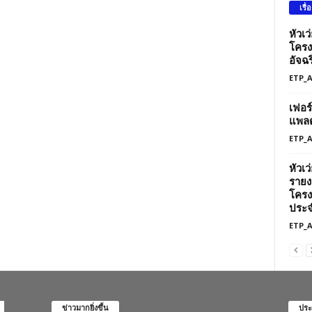
เรื่
หัวเ
โครง
อัจฉร
ETP_
เฟอร
แพลต
ETP_
หัวเ
รายง
โครง
ประจ
ETP_
ข่าวมากยิ่งขึ้น
ประ