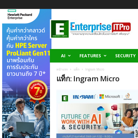
E
n
t
e
r
p
r
AI
FEATURES
SECURITY
i
s
หน้าแรก
แท็ก
Ingram Micro
e
แท็ก: Ingram Micro
I
T
P
r
o