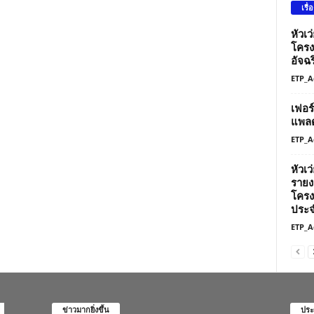
เรื่
หัวเ
โครง
อัจฉร
ETP_A
เฟอร
แพลต
ETP_A
หัวเ
รายง
โครง
ประจ
ETP_A
ข่าวมากยิ่งขึ้น
ประ