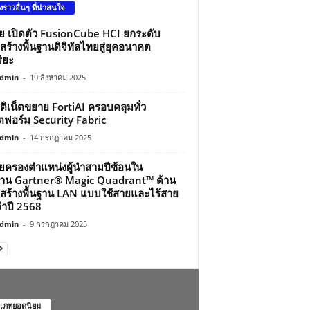
องราวอื่นๆ ที่น่าสนใจ
ว่ย เปิดตัว FusionCube HCI ยกระดับ
สร้างพื้นฐานดิจิทัลไทยสู่ยุคอนาคต
ิยะ
dmin
-
19 สิงหาคม 2025
์ติเน็ตขยาย FortiAI ครอบคลุมทั่ว
ฟอร์ม Security Fabric
dmin
-
14 กรกฎาคม 2025
ว่ยครองตำแหน่งผู้นำสามปีซ้อนใน
าน Gartner® Magic Quadrant™ ด้าน
สร้างพื้นฐาน LAN แบบใช้สายและไร้สาย
ำปี 2568
dmin
-
9 กรกฎาคม 2025
เภทยอดนิยม