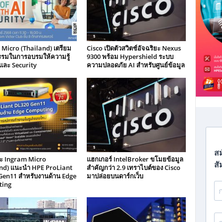
Micro (Thailand) เตรียม
Cisco เปิดตัวสวิตช์อัจฉริยะ Nexus
รรมในการอบรมให้ความรู้
9300 พร้อม Hypershield ระบบ
 และ Security
ความปลอดภัย AI สำหรับศูนย์ข้อมูล
ะ Ingram Micro
แฮกเกอร์ IntelBroker ขโมยข้อมูล
and) แนะนำ HPE ProLiant
สำคัญกว่า 2.9 เทราไบต์ของ Cisco
Gen11 สำหรับงานด้าน Edge
มาปล่อยบนดาร์กเว็บ
ing