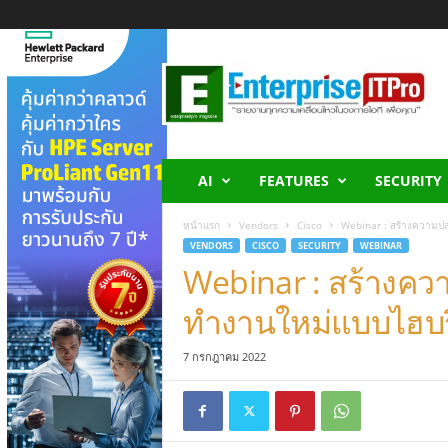
E
n
t
e
r
p
r
AI
FEATURES
SECURITY
i
s
หน้าแรก
Vendors
Cisco
Webinar : สร้างความป
e
VENDORS
CISCO
SECURITY
WEBINAR
I
Webinar : สร้างค
T
P
ทำงานใหม่แบบไฮบริ
r
o
7 กรกฎาคม 2022