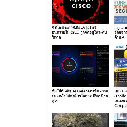
ซิสโก้ ประกาศเตือนช่องโหว่
Ingram 
อันตรายใน CSLU ถูกจัดอยู่ในระดับ
จัดกิจก
วิกฤต
ด้าน AI
ซิสโก้เปิดตัว ‘AI Defense’ เพิ่มความ
HPE แล
ปลอดภัยให้องค์กรในการปรับเปลี่ยน
(Thail
สู่ AI
DL320 
Comput