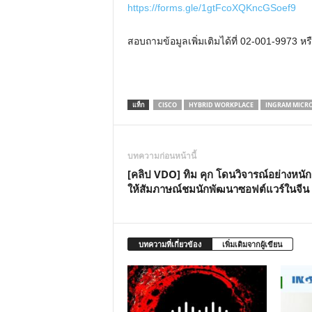
https://forms.gle/1gtFcoXQKncGSoef9
สอบถามข้อมูลเพิ่มเติมได้ที่ 02-001-9973 หร
แท็ก
CISCO
HYBRID WORKPLACE
INGRAM MICR
บทความก่อนหน้านี้
[คลิป VDO] ทิม คุก โดนวิจารณ์อย่างหนั
ให้สัมภาษณ์ชมนักพัฒนาซอฟต์แวร์ในจีน
บทความที่เกี่ยวข้อง
เพิ่มเติมจากผู้เขียน