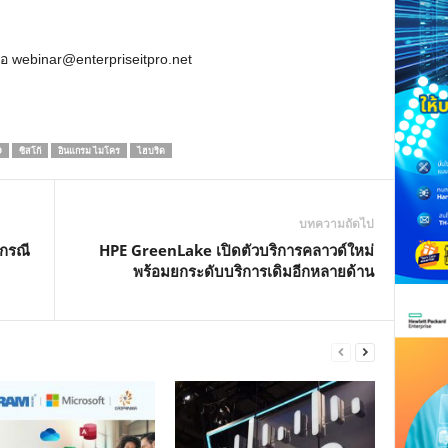
ือ
webinar@enterpriseitpro.net
O
ซิสโก้
อินแกรม ไมโคร
ไฮบริด
บทความถัดไป
กกรณี
HPE GreenLake เปิดตัวบริการคลาวด์ใหม่
พร้อมยกระดับบริการเดิมอีกหลายด้าน