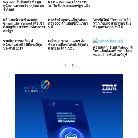
Verizon ยืนยันแล้ว ข้อมูล
R.I.P – Verizon เลิกรองรับ
พนักงานมากกว่า 63,000 คน
3G ในทั่วประเทศสหรัฐฯ แล้ว
รั่วไหล!
แฮ็กเกอร์เจาะข้ามระบบ
ศาลสั่งจำคุกคนแฮ็กYahoo
โทรจันใหม่ “Terdot” แฮ็ก
Gmail และ Yahoo! เพื่อเข้า
กว่า 500 ล้านบัญชีเป็นเวลา
หน้าเว็บเพจ สามารถขโมย
ถึงบัญชีของเจ้าหน้าที่ทางการ
5 ปี
ข้อมูลทางการเงินได้
สหรัฐฯ
รวมฮิต! การเลย์ออฟ
เตรียมลาขาด !! แอพฯ ส่ง
พนักงานสายไอทีที่แรงที่สุด
ข้อความที่เคยโด่งดังที่สุดตัว
ความแตก! อีเมล์ Yahoo! ที่
ประจำปี 2017
แรกของโลก AOL
โดนแฮ็กตั้งแต่ปี 2013 โดน
หมดกว่า 3 พันล้านบัญชี