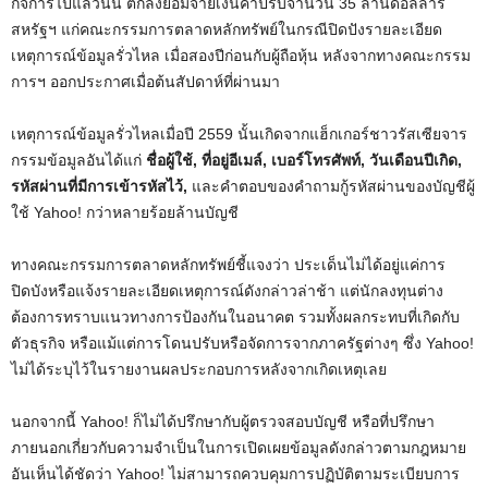
กิจการไปแล้วนั้น ตกลงยอมจ่ายเงินค่าปรับจำนวน 35 ล้านดอลลาร์
สหรัฐฯ แก่คณะกรรมการตลาดหลักทรัพย์ในกรณีปิดปังรายละเอียด
เหตุการณ์ข้อมูลรั่วไหล เมื่อสองปีก่อนกับผู้ถือหุ้น หลังจากทางคณะกรรม
การฯ ออกประกาศเมื่อต้นสัปดาห์ที่ผ่านมา
เหตุการณ์ข้อมูลรั่วไหลเมื่อปี 2559 นั้นเกิดจากแฮ็กเกอร์ชาวรัสเซียจาร
กรรมข้อมูลอันได้แก่
ชื่อผู้ใช้, ที่อยู่อีเมล์, เบอร์โทรศัพท์, วันเดือนปีเกิด,
รหัสผ่านที่มีการเข้ารหัสไว้,
และคำตอบของคำถามกู้รหัสผ่านของบัญชีผู้
ใช้ Yahoo! กว่าหลายร้อยล้านบัญชี
ทางคณะกรรมการตลาดหลักทรัพย์ชี้แจงว่า ประเด็นไม่ได้อยู่แค่การ
ปิดบังหรือแจ้งรายละเอียดเหตุการณ์ดังกล่าวล่าช้า แต่นักลงทุนต่าง
ต้องการทราบแนวทางการป้องกันในอนาคต รวมทั้งผลกระทบที่เกิดกับ
ตัวธุรกิจ หรือแม้แต่การโดนปรับหรือจัดการจากภาครัฐต่างๆ ซึ่ง Yahoo!
ไม่ได้ระบุไว้ในรายงานผลประกอบการหลังจากเกิดเหตุเลย
นอกจากนี้ Yahoo! ก็ไม่ได้ปรึกษากับผู้ตรวจสอบบัญชี หรือที่ปรึกษา
ภายนอกเกี่ยวกับความจำเป็นในการเปิดเผยข้อมูลดังกล่าวตามกฎหมาย
อันเห็นได้ชัดว่า Yahoo! ไม่สามารถควบคุมการปฏิบัติตามระเบียบการ