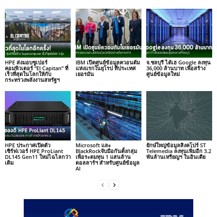
HPE ส่งมอบซูเปอร์
IBM เปิดศูนย์ข้อมูลควอนตัม
จ.ชลบุรี ได้เฮ Google ลงทุน
คอมพิวเตอร์ “El Capitan” ที่
แห่งแรกในยุโรป ที่ประเทศ
36,000 ล้านบาท เพื่อสร้าง
เร็วที่สุดในโลกให้กับ
เยอรมัน
ศูนย์ข้อมูลใหม่
กระทรวงพลังงานสหรัฐฯ
HPE ประกาศเปิดตัว
Microsoft และ
ยักษ์ใหญ่ข้อมูลสิงคโปร์ ST
เซิร์ฟเวอร์ HPE ProLiant
BlackRockจับมือกันตั้งกลุ่ม
Telemedia ลงทุนเพิ่มอีก 3.2
DL145 Gen11 ใหม่ไฉไลกว่า
เพื่อระดมทุน 1 แสนล้าน
พันล้านเหรียญฯ ในอินเดีย
เดิม
ดอลลาร์ฯ สำหรับศูนย์ข้อมูล
AI