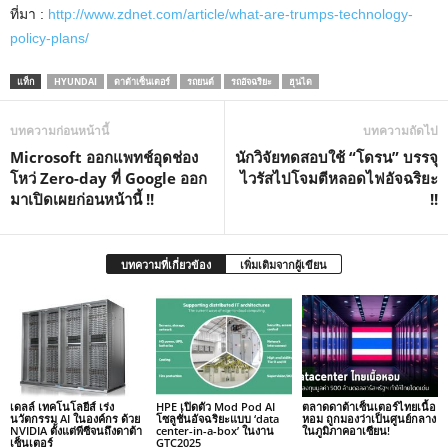
ที่มา :
http://www.zdnet.com/article/what-are-trumps-technology-
policy-plans/
แท็ก
HYUNDAI
ดาต้าเซ็นเตอร์
รถยนต์
รถอัจฉริยะ
ฮุนได
บทความก่อนหน้านี้
บทความถัดไป
Microsoft ออกแพทช์อุดช่อง
นักวิจัยทดสอบใช้ “โดรน” บรรจุ
โหว่ Zero-day ที่ Google ออก
ไวรัสไปโจมตีหลอดไฟอัจฉริยะ
มาเปิดเผยก่อนหน้านี้ !!
!!
บทความที่เกี่ยวข้อง
เพิ่มเติมจากผู้เขียน
เดลล์ เทคโนโลยีส์ เร่ง
HPE เปิดตัว Mod Pod AI
ตลาดดาต้าเซ็นเตอร์ไทยเนื้อ
นวัตกรรม AI ในองค์กร ด้วย
โซลูชั่นอัจฉริยะแบบ ‘data
หอม ถูกมองว่าเป็นศูนย์กลาง
NVIDIA ตั้งแต่พีซีจนถึงดาต้า
center-in-a-box’ ในงาน
ในภูมิภาคอาเซียน!
เซ็นเตอร์
GTC2025