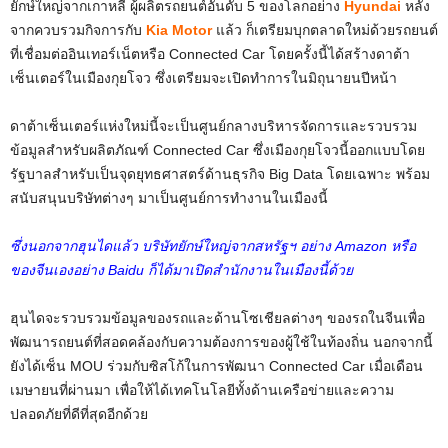
ยักษ์ใหญ่จากเกาหลี ผู้ผลิตรถยนต์อันดับ 5 ของโลกอย่าง
Hyundai
หลัง
จากควบรวมกิจการกับ
Kia Motor
แล้ว ก็เตรียมบุกตลาดใหม่ด้วยรถยนต์
ที่เชื่อมต่ออินเทอร์เน็ตหรือ Connected Car โดยครั้งนี้ได้สร้างดาต้า
เซ็นเตอร์ในเมืองกุยโจว ซึ่งเตรียมจะเปิดทำการในมิถุนายนปีหน้า
ดาต้าเซ็นเตอร์แห่งใหม่นี้จะเป็นศูนย์กลางบริหารจัดการและรวบรวม
ข้อมูลสำหรับผลิตภัณฑ์ Connected Car ซึ่งเมืองกุยโจวนี้ออกแบบโดย
รัฐบาลสำหรับเป็นจุดยุทธศาสตร์ด้านธุรกิจ Big Data โดยเฉพาะ พร้อม
สนับสนุนบริษัทต่างๆ มาเป็นศูนย์การทำงานในเมืองนี้
ซึ่งนอกจากฮุนไดแล้ว บริษัทยักษ์ใหญ่จากสหรัฐฯ อย่าง Amazon หรือ
ของจีนเองอย่าง Baidu ก็ได้มาเปิดสำนักงานในเมืองนี้ด้วย
ฮุนไดจะรวบรวมข้อมูลของรถและด้านโซเชียลต่างๆ ของรถในจีนเพื่อ
พัฒนารถยนต์ที่สอดคล้องกับความต้องการของผู้ใช้ในท้องถิ่น นอกจากนี้
ยังได้เซ็น MOU ร่วมกับซิสโก้ในการพัฒนา Connected Car เมื่อเดือน
เมษายนที่ผ่านมา เพื่อให้ได้เทคโนโลยีทั้งด้านเครือข่ายและความ
ปลอดภัยที่ดีที่สุดอีกด้วย