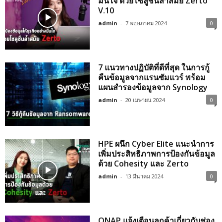
มั่นใจ ด้วยโซลูชั่นล้ำสมัย Zerto
V.10
admin
-
7 พฤษภาคม 2024
0
7 แนวทางปฏิบัติที่ดีที่สุด ในการกู้
คืนข้อมูลจากแรนซัมแวร์ พร้อม
แผนสำรองข้อมูลจาก Synology
admin
-
20 เมษายน 2024
0
HPE ผนึก Cyber Elite แนะนำการ
เพิ่มประสิทธิภาพการป้องกันข้อมูล
ด้วย Cohesity และ Zerto
admin
-
13 มีนาคม 2024
0
QNAP แจ้งเตือนลูกค้าเกี่ยวกับช่อง