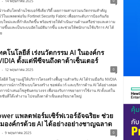
0
-
14 พฤษภาคม 2025
ผู้นำระดับโลกด้านไซเบอร์ซีเคียวริตี้ เผยการผสานรวมนวัตกรรมสำคัญ
ไว้ในแพลตฟอร์ม Fortinet Security Fabric เพื่อยกระดับการป้องกันภัย
บใหม่และที่กำลังเกิดขึ้น พร้อมช่วยให้ดำเนินงานด้านเครือข่ายและความ
ายขึ้นและเป็นระบบอัตโนมัติมากขึ้น และช่วยให้พนักงานใช้บริการ AI ได้
ัย
เทคโนโลยีส์ เร่งนวัตกรรม AI ในองค์กร
IDIA ตั้งแต่พีซีจนถึงดาต้าเซ็นเตอร์
0
-
12 พฤษภาคม 2025
ลยีส์ ในฐานะผู้ให้บริการโครงสร้างพื้นฐานสำหรับ AI ได้ร่วมมือกับ NVDIA
สบการณ์การใช้ระบบโครงสร้าง ซอฟต์แวร์ และบริการด้าน AI ได้อย่างสอด
การนำเสนอโซลูชันครบวงจร เพื่อรองรับการขยายการใช้งาน AI ตั้งแต่ใน
สเตชันที่โต๊ะทำงาน ไปจนถึงดาต้าเซ็นเตอร์ขนาดใหญ่
wer แพลตฟอร์มเซิร์ฟเวอร์อัจฉริยะ ช่วย
มองค์กรด้วย AI ได้อย่างอย่างชาญฉลาด
0
-
9 พฤษภาคม 2025