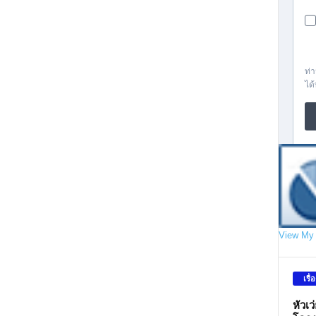
View My 
เรื่
หัวเ