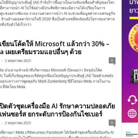
โนโลยีปัญญาประดิษฐ์ (AI) กำลังก้าวขึ้นมาเป็นแรงขับเคลื่อนสำคัญของโลก
กรที่สามารถนำ AI ไปใช้อย่างมีประสิทธิภาพจะมีความได้เปรียบในการ
อคู่แข่งอย่างชัดเจน รายงานคาดการณ์ว่า AI จะช่วยเพิ่มมูลค่าทางเศรษฐกิจ
6 ล้านล้านดอลลาร์ภายในปี 2030 ซึ่งเป็นตัวเลขที่สะท้อนถึงโอกาสมหาศาล
ที่ปรับตัวได้เร็วกว่า
ยเขียนโค้ดให้ Microsoft แล้วกว่า 30% –
a เผยเตรียมรวมแอปอื่นๆ ด้วย
0
-
2 พฤษภาคม 2025
a ประธานเจ้าหน้าที่บริหารของ Microsoft เปิดเผยว่า ปัจจุบันโค้ด
ในที่เก็บข้อมูลของบริษัทถูกเขียนโดยปัญญาประดิษฐ์ (AI) โดยตัวเลขดัง
ดเผยระหว่างการพูดคุยกับ Mark Zuckerberg ซีอีโอของ Meta ภายในงาน
 ที่จัดโดย Meta
ปิดตัวชุดเครื่องมือ AI รักษาความปลอดภัย
พ่นซอร์ส ยกระดับการป้องกันไซเบอร์
0
-
2 พฤษภาคม 2025
ารที่ผ่านมา Meta บริษัทแม่ของ Facebook ได้เปิดตัวชุดเครื่องมือป้องกัน AI