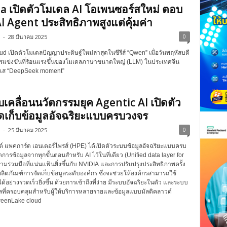
a เปิดตัวโมเดล AI โอเพนซอร์สใหม่ ตอบ
AI Agent ประสิทธิภาพสูงแต่คุ้มค่า
0
-
28 มีนาคม 2025
d เปิดตัวโมเดลปัญญาประดิษฐ์ใหม่ล่าสุดในซีรีส์ “Qwen” เมื่อวันพฤหัสบดี
รแข่งขันที่ร้อนแรงขึ้นของโมเดลภาษาขนาดใหญ่ (LLM) ในประเทศจีน
แส “DeepSeek moment”
บเคลื่อนนวัตกรรมยุค Agentic AI เปิดตัว
ดเก็บข้อมูลอัจฉริยะแบบครบวงจร
0
-
25 มีนาคม 2025
ตต์ แพคการ์ด เอนเตอร์ไพรส์ (HPE) ได้เปิดตัวระบบข้อมูลอัจฉริยะแบบครบ
ดการข้อมูลจากทุกขั้นตอนสำหรับ AI ไว้ในที่เดียว (Unified data layer for
มร่วมมือที่แน่นแฟ้นยิ่งขึ้นกับ NVIDIA และการปรับปรุงประสิทธิภาพครั้ง
ลิตภัณฑ์การจัดเก็บข้อมูลระดับองค์กร ซึ่งจะช่วยให้องค์กรสามารถใช้
กได้อย่างรวดเร็วยิ่งขึ้น ด้วยการเข้าถึงที่ง่าย มีระบบอัจฉริยะในตัว และระบบ
ลที่ครอบคลุมสำหรับผู้ให้บริการหลายรายและข้อมูลแบบมัลติคลาวด์
reenLake cloud