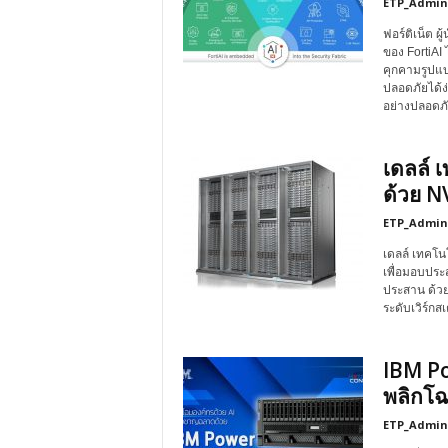
ETP_Admin
ฟอร์ติเน็ต 
ของ FortiAI 
คุกคามรูปแบ
ปลอดภัยได้ง่
อย่างปลอดภ
เดลล์ 
ด้วย NV
ETP_Admin
เดลล์ เทคโนโ
เพื่อมอบประ
ประสาน ด้วย
ระดับเวิร์ก
IBM Po
พลิกโฉ
ETP_Admin