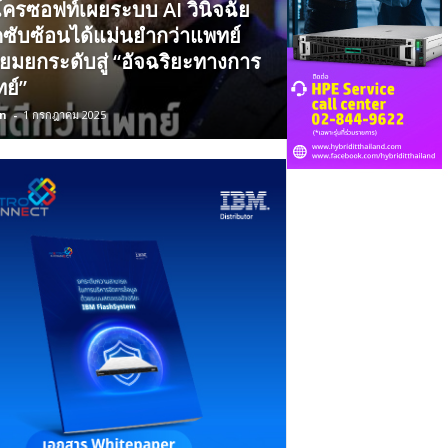
ครซอฟท์เผยระบบ AI วินิจฉัย
ซับซ้อนได้แม่นยำกว่าแพทย์
ียมยกระดับสู่ “อัจฉริยะทางการ
ย์”
n
-
1 กรกฎาคม 2025