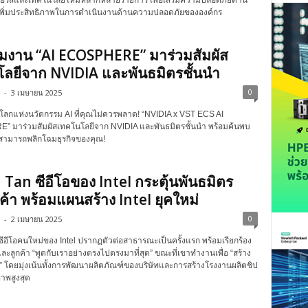
อร์สและเทคโนโลยีใหม่หลากหลายรายการ เพื่อเสริมความปลอดภัยด้าน
เพิ่มประสิทธิภาพในการดำเนินงานด้านความปลอดภัยขององค์กร
วมงาน “AI ECOSPHERE” มาร่วมสัมผัส
ลยีจาก NVIDIA และพันธมิตรชั้นนำ
0
-
3 เมษายน 2025
โลกแห่งนวัตกรรม AI ที่คุณไม่ควรพลาด! “NVIDIA x VST ECS AI
 มาร่วมสัมผัสเทคโนโลยีจาก NVIDIA และพันธมิตรชั้นนำ พร้อมค้นพบ
ี่สามารถพลิกโฉมธุรกิจของคุณ!
 Tan ซีอีโอของ Intel กระตุ้นพันธมิตร
ค้า พร้อมแผนสร้าง Intel ยุคใหม่
0
-
2 เมษายน 2025
ซีอีโอคนใหม่ของ Intel ปรากฏตัวต่อสาธารณะเป็นครั้งแรก พร้อมเรียกร้อง
ละลูกค้า “พูดกับเราอย่างตรงไปตรงมาที่สุด” ขณะที่เขาทำงานเพื่อ “สร้าง
ม่” โดยมุ่งเน้นทั้งการพัฒนาผลิตภัณฑ์ของบริษัทและการสร้างโรงงานผลิตชิป
ภาพสูงสุด