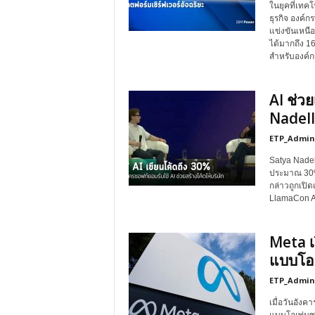
ในยุคที่เทค
ธุรกิจ องค์
แข่งขันเหนื
ได้มากถึง 1
สำหรับองค์กร
AI ช่ว
Nadell
ETP_Admin
Satya Nadell
ประมาณ 30% 
กล่าวถูกเปิ
LlamaCon AI
Meta เ
แบบโอเ
ETP_Admin
เมื่อวันอังค