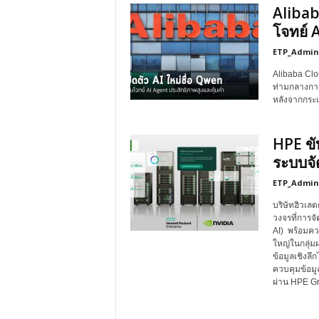
Alibab
โจทย์ 
ETP_Admin
Alibaba Clou
ท่ามกลางกา
หลังจากกระ
HPE ขั
ระบบจั
ETP_Admin
บริษัทฮิวเล
วงจรที่การจั
AI) พร้อมควา
ใหญ่ในกลุ่มผ
ข้อมูลเชิงลึ
ควบคุมข้อมู
ผ่าน HPE G