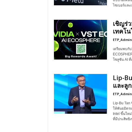
แบบโอเพ่นซ
ไซเบอร์และ
เชิญร่
เทคโนโ
ETP_Admin
เตรียมพบกับ
ECOSPHERE”
โซลูชัน AI ท
Lip-Bu
และลูก
ETP_Admin
Lip-Bu Tan 
ให้พันธมิตรแ
Intel ขึ้นให
ที่มีประสิทธิ