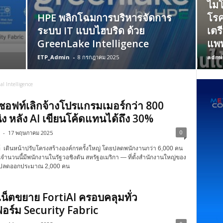
ไมโ
HPE พลิกโฉมการบริหารจัดการ
โรค
ระบบ IT แบบไฮบริด ด้วย
เตร
GreenLake Intelligence
แพท
ETP_Admin
-
8 กรกฎาคม 2025
admi
cial Intelligence
อฟท์เลิกจ้างโปรแกรมเมอร์กว่า 800
ง หลัง AI เขียนโค้ดแทนได้ถึง 30%
0
-
17 พฤษภาคม 2025
เดินหน้าปรับโครงสร้างองค์กรครั้งใหญ่ โดยปลดพนักงานกว่า 6,000 คน
ในจำนวนนี้มีพนักงานในรัฐวอชิงตัน สหรัฐอเมริกา — ที่ตั้งสำนักงานใหญ่ของ
ูกปลดออกประมาณ 2,000 คน
ิเน็ตขยาย FortiAI ครอบคลุมทั่ว
ร์ม Security Fabric